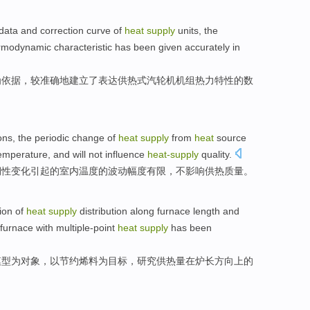
data
and
correction
curve
of
heat
supply
units
,
the
rmodynamic
characteristic
has been given
accurately
in
为
依据，
较准确
地建立了表达
供热
式
汽轮机机组
热力
特性
的
数
ons
, the
periodic
change
of
heat
supply
from
heat
source
emperature
, and
will not
influence
heat-
supply
quality
.
期性
变化
引起
的
室内
温度
的
波动幅度
有限，
不
影响
供热
质量
。
ion
of
heat
supply
distribution
along
furnace
length
and
furnace
with
multiple-point
heat
supply
has been
模型为对象，
以
节约烯料为目标，
研究
供热
量在
炉
长方
向上
的