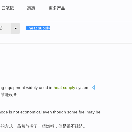
云笔记
惠惠
更多产品
英
ing
equipment
widely
used in
heat
supply
system
.
的
节能
设备
。
ode
is not
economical
even though
some
fuel
may be
热
的
方式
，
虽然
节省了
一些
燃料
，但是很
不
经济
。