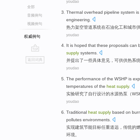
youdao
全部
Thermal
overhead
pipeline
system
is
音频例句
engineering
.
视频例句
热力
架空
管道
系统
在
石油化工
和
城市
youdao
权威例句
It is
hoped that
these proposals
can 
supply
systems
.
go
返回词典
并
提出
了一些具体意见，
可供
供热
系
top
youdao
The
performance
of the
WSHP
is
exp
temperatures
of
the
heat
supply
.
实验
研究
了自行设计
的
水源
热泵
（WS
youdao
Traditional
heat
supply
based on
bur
pollutes
environments
.
实现建筑节能目标任重道远，
传统
的
环境
。