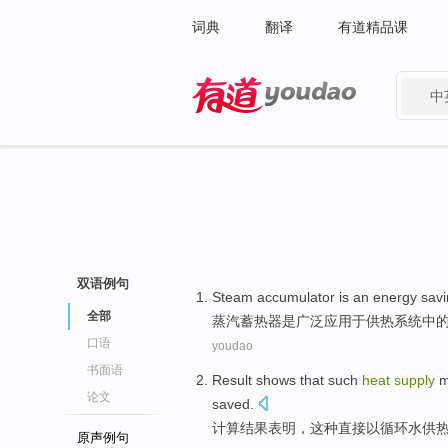
词典
翻译
有道精品课
中
有道 - 网易旗下搜索
双语例句
Steam
accumulator
is
an
energy sav
全部
蒸汽
蓄热器
是
广泛
应用于
供热
系统中
口语
youdao
书面语
Result
shows that
such
heat
supply
m
论文
saved
.
计算结果
表明
，
这种
直接以循环水
供
原声例句