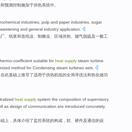
报
和
预测
控制
施加于
供热
系统
中
。
rochemical
industries
,
pulp
and
paper industries
,
sugar
sweetening
and
general
industry
application
.
油厂
、
纸浆
和
造纸业
、
制糖业
、
区域
供热
、
烟气
脱硫
及
一般
工
hermo-coefficient
suitable
for
heat
supply
steam
turbine
mized
method
for Condensing steam
turbines
sets.
，
在
此
基础上
推导
了
适用
于
供热
机组的
全局
寻优
法
和
热化做功
tralized
heat
supply
system
the
composition
of
supervisory
ll as
design
of
communication
are
introduced
concretely
.
基础上
，具体介绍了
监控
系统的
构成
，
软
、
硬件
及
通信
的
设