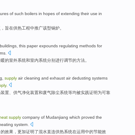
tures
of
such
boilers
in
hopes
of
extending
their use
in
点
，
旨在
供热
工程
中
推广
该型锅炉。
buildings
,
this paper expounds
regulating
methods
for
ems
.
供暖
的
室外
系统
和
室内
系统分别进行
调节
的
方法
。
ng
,
supply
air
cleaning
and
exhaust air
dedusting
systems
pply
.
热
装置、供气
净化
装置
和
废气
除尘
系统
等均被实践证明
为
可靠
heat
supply
company
of
Mudanjiang which
proved
the
heating
system.
中的
效果
，更加
证明了
混
水
直连
供热
系统在运用中的
节能
效