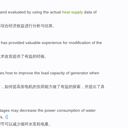
and
evaluated
by using
the
actual
heat
supply
data
of
其
综合
经济
效益
进行
分析
与
估算
。
has provided
valuable
experience
for
modification
of the
技术改造提供
了
有益的
经验
。
ses
how to
improve
the
load
capacity
of
generator
when
时
，
如何
提高
发电机
的
负荷
能力
做了有益的探索，并
提出
了具
stages
may
decrease
the
power consumption
of
water
rk
.
调节
可以
减少
循环
水泵
耗电量
。