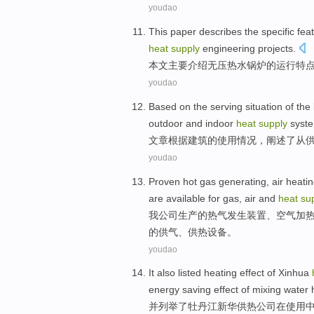
youdao
This paper
describes
the specific
fea
heat
supply
engineering projects
.
本文
主要介绍
无压热水
锅炉
的
运行
特
youdao
Based on
the serving
situation
of the
outdoor
and
indoor
heat
supply
syst
文章
根据
建筑
的
使用
情况
，
阐述
了从
youdao
Proven hot gas generating
,
air
heati
are available
for
gas
, air and
heat
su
我公司生产的
热气
发生装置、
空气
加
的
供气
、供热设备。
youdao
It also
listed
heating
effect
of
Xinhua
energy saving
effect
of mixing
water
并
列举了
牡丹江
新华
供热
公司
在使用