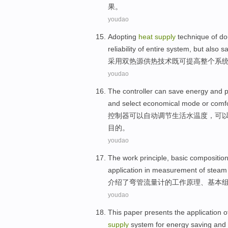
果。
youdao
Adopting
heat
supply
technique
of
do
reliability
of
entire
system
,
but also
s
采用
双
热源
供热
技术
既
可
提高
整个
系
youdao
The
controller
can
save energy
and
p
and
select
economical
mode
or
comf
控制器
可以
自动
调节
生活水
温度
，可
目的。
youdao
The
work
principle
,
basic
compositio
application
in
measurement
of
steam
介绍了
弯管
流量计
的
工作
原理
、
基本
youdao
This paper presents
the application 
supply
system
for
energy saving
and