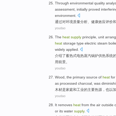
Through
environmental
quality
analys
assessment
,
initially
proved
interferi
environment
.
通过
对
环境
质量
分析
、
健康
效应
评价
youdao
The
heat
supply
principle
,
unit
arran
heat
storage
type
electric
steam
boil
widely
applied
.
介绍了
蓄
热
式
电热
蒸汽
锅炉
供热
系统
用前景。
youdao
Wood
,
the
primary
source
of
heat
fo
as
processed
charcoal
,
was diminish
木材
是
家庭
和
工业
的
主要
热源
，
也
以
youdao
It
removes
heat
from
the
air
outside
or
its
water
supply
.