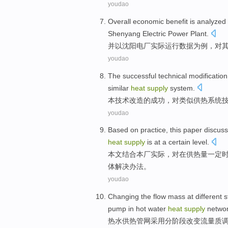
youdao
Overall
economic
benefit
is analyzed
Shenyang
Electric Power Plant
.
并
以
沈阳
电厂
实际
运行
数据
为例，对
youdao
The
successful
technical
modification
similar
heat
supply
system
.
本
技术
改造
的
成功
，对
类似
供热
系统
youdao
Based on
practice
, this
paper
discus
heat
supply
is
at
a certain
level.
本文
结合
本厂实际
，对
在
供热
量一定
体解决办法。
youdao
Changing
the
flow
mass
at different 
pump
in
hot water
heat
supply
netwo
热水
供热
管网采用
分
阶段
改变
流量
质