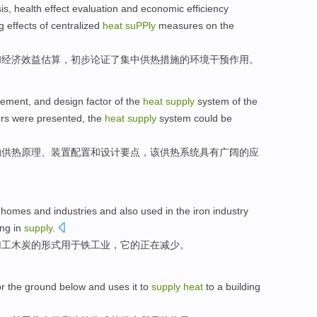
is
,
health
effect
evaluation
and
economic
efficiency
ng
effects
of
centralized
heat
suPPly
measures
on the
和
经济
效益
估算
，
初步
论证了
集中
供热
措施
的
环境
干预
作用
。
gement
,
and
design
factor
of
the
heat
supply
system
of the
ers
were
presented
,
the
heat
supply
system could be
的
供热
原理
、
装置
配置
和
设计
要点，
该
供热系统
具有
广阔的应
r
homes
and
industries
and also
used
in
the
iron
industry
ing
in
supply
.
加工
木炭
的形式
用于
铁
工业
，它
的
正在
减少。
or
the ground
below
and
uses
it
to
supply
heat
to a
building