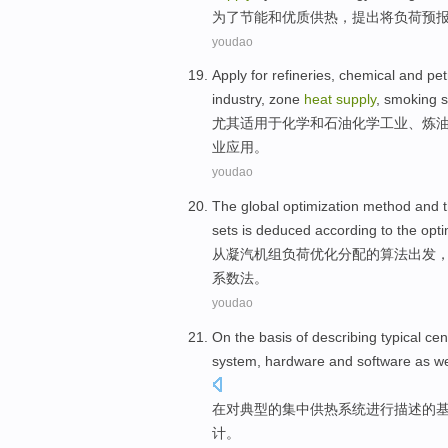
为了
节能
和
优质
供热
，
提出
将
负荷
预
youdao
Apply for
refineries
,
chemical
and
pet
industry
,
zone
heat
supply
,
smoking 
尤其
适用
于
化学
和
石油化学
工业
、
炼
业
应用。
youdao
The
global
optimization
method
and
t
sets is
deduced
according
to
the
opti
从凝
汽
机组
负荷
优化
分配的算法出发
系数法。
youdao
On
the
basis
of describing
typical
cen
system
,
hardware
and
software
as we
在
对
典型
的
集中
供热
系统
进行
描述
的
计
。