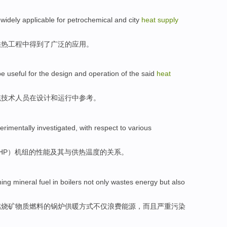
 widely
applicable
for
petrochemical
and
city
heat
supply
供热
工程中
得到
了广泛的
应用
。
be
useful
for
the
design
and
operation
of
the said
heat
统技术人员
在
设计
和
运行
中
参考。
erimentally
investigated
,
with
respect to various
HP）机组
的
性能
及其
与
供热
温度
的关系。
ning
mineral
fuel
in
boilers
not only
wastes
energy
but also
燃烧
矿物质
燃料
的
锅炉供暖
方式
不仅
浪费
能源
，
而且
严重
污染