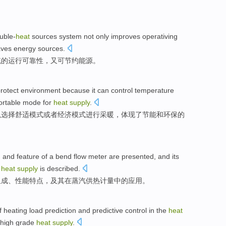
uble-
heat
sources system not
only
improves
operativing
aves
energy sources
.
统
的
运行
可靠性
，
又
可
节约
能源
。
rotect environment
because it can
control
temperature
ortable
mode for
heat
supply
.
以
选择
舒适
模式
或者
经济
模式进行采暖，体现了
节能
和
环保
的
n
and
feature
of
a
bend
flow meter are presented
,
and its
heat
supply
is
described
.
组成
、
性能特点
，
及其
在
蒸汽
供热
计量
中的应用
。
of
heating
load
prediction
and
predictive
control
in the
heat
high grade
heat
supply
.