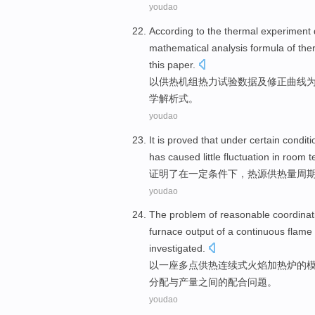
youdao
According to
the
thermal
experiment
mathematical
analysis
formula of
the
this paper.
以
供热
机组
热力
试验
数据
及
修正
曲线
学
解析
式。
youdao
It is
proved
that under
certain
conditi
has caused
little
fluctuation
in
room
t
证明了
在
一定
条件下
，
热源
供热
量
周
youdao
The
problem
of
reasonable
coordinat
furnace
output
of
a
continuous
flame
investigated
.
以
一
座
多点
供热
连续式
火焰
加热炉
的
分配
与
产量
之间的
配合
问题
。
youdao