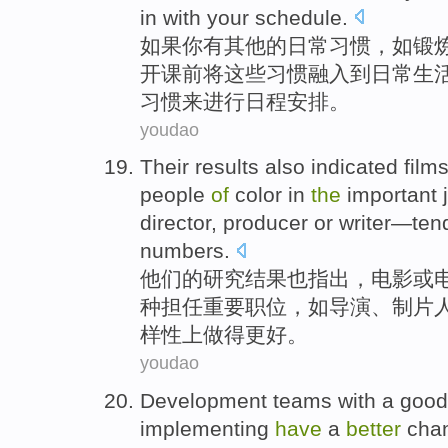
in with your schedule.
如
果你有其他的日常习惯，如锻
开课前将这些习惯融入到日常生
习惯来进行日程安排。
youdao
Their
results
also
indicated
film
people
of
color
in
the
important
director
,
producer
or
writer
—ten
numbers.
他们
的
研究结果
也
指出
，
电影
或
种
担任
重要
职位
，如
导演
、
制片
样性上做
得
更好。
youdao
Development
teams
with
a
good
implementing
have
a
better
cha