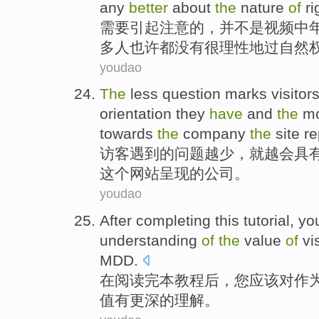
any
better
about
the
nature
of
ri
需要
引起
注意
的
，
并
不是
视频
中
多
人
也许
都
没有
很
理性
地过
自然
youdao
The
less
question
marks visitor
orientation
they
have
and
the
m
towards
the
company
the
site
re
访客
遇到
的
问题
越少
，就越
会
具
这个
网站
呈现
的
公司
。
youdao
After completing
this
tutorial
,
yo
understanding
of
the
value
of
vi
MDD
.
在
阅读完
本
教程后
，
您
应该
对
作
值
有
更深
的
理解
。