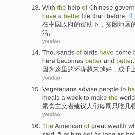
W
ith
the
help
of
Chinese gover
have
a
better
life than before.
在
中国政府的帮助下，贫困地区
活。
youdao
T
housands
of
birds
have
come 
here becomes
better
and
better
.
因
为这里的环境越来越好，成千
youdao
V
egetarians advise people to
ha
meals a week to make
the
worl
素
食主义者建议人们每周只吃几
youdao
T
he
American
of
great wealth w
said, "Let him go! As long as b