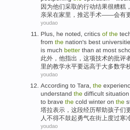
因为
他们
采取
的
行动
结果
很糟糕
亲
呆
在
家里，
推迟
手术
——
会
有
youdao
Plus
,
he
noted
,
critics
of
the
tec
from
the
nation
's best
universiti
is much
better
than at
most
sch
此外
，
他
指出
，这项
技术
的
批评
里
的
教学
水平
要
远
高于
大多数
学
youdao
According to
Tara
,
the
experien
understand
the
difficult situation
to
brave
the
cold
winter
on
the
s
塔拉表示
，
这
段经历
帮助
孩子们
人
不得不
鼓起勇气
在
街上
度过寒
youdao