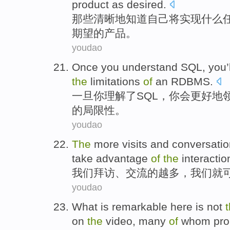
product
as desired
.
那些
清晰
地
知道
自己
将
实现
什么
期望
的
产品
。
youdao
Once
you
understand
SQL
, you’
the
limitations
of
an
RDBMS
.
一旦
你
理解
了
SQL
，你会
更好
地
的
局限性
。
youdao
The
more
visits
and
conversatio
take advantage
of
the
interactio
我们
拜访
、
交流
的
越多
，我们就
youdao
What
is remarkable
here
is not
on
the
video
, many
of
whom
pro