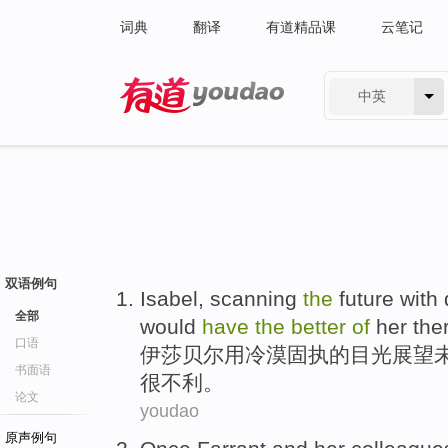
词典
翻译
有道精品课
云笔记
中英
有道 - 网易旗下搜索
双语例句
Isabel
, scanning
the
future
with
d
全部
would
have
the
better
of
her the
口语
伊莎
贝尔
用
冷漠固执
的
目光
展望
书面语
很
不利。
论文
youdao
原声例句