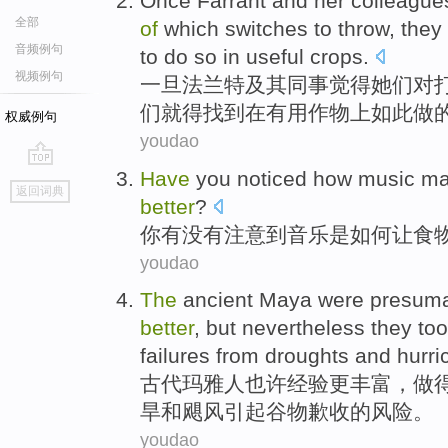
Once
Farrant
and
her colleague
全部
of
which
switches
to
throw,
they
音频例句
to
do
so
in
useful
crops
.
视频例句
一旦
法
兰特
及其
同事
觉得
她们
对
们
就
得
找到
在
有用
作物上
如此
做
权威例句
youdao
Have
you noticed
how
music
ma
go
返回词典
top
better
?
你
有没有注意到
音乐
是
如何
让
食
youdao
The
ancient
Maya
were
presum
better
,
but
nevertheless
they
too
failures
from droughts
and
hurri
古代
玛雅
人
也许
经验
更
丰富，
做
旱
和
飓风引起
谷物歉收
的
风险
。
youdao