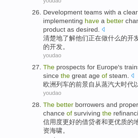
youdao
Development
teams
with a
clear
implementing
have
a
better
cha
product
as
desired
.
清楚地
了解
他们
正在
做
什么的
开
的
开发。
youdao
The
prospects
for
Europe
's
trai
since
the
great
age
of
steam
.
欧洲
列车
的
前景
自从
蒸汽
大
时代
youdao
The
better
borrowers
and
proper
chance
of
surviving
the
refinanc
信用度
更好
的
借贷者
和
更优质的
资
海啸
。