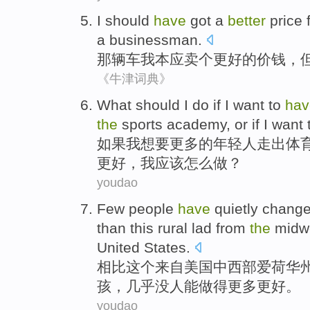
I
should
have
got
a
better
price
a
businessman
.
那辆车
我
本应
卖
个
更好
的
价钱
，
《牛津词典》
What
should
I
do
if
I
want
to
hav
the
sports
academy
,
or
if I
want
如果
我
想
要
更多
的
年轻人
走出
体
更好
，我
应该
怎么
做
？
youdao
Few
people
have
quietly
chang
than
this
rural
lad
from
the
midw
United States
.
相比
这个
来自
美国
中西部
爱荷华
孩
，
几乎
没
人
能做得
更多
更好
。
youdao