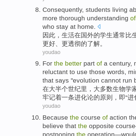
Consequently
,
students
living
a
more
thorough
understanding
o
who stay
at
home
.
因此
，
生活
在国外
的
学生
通常
比
更好
、
更
透彻
的
了解
。
youdao
For
the
better
part
of
a
century
,
reluctant to
use
those
words
,
mi
that
says "
evolution
cannot
run 
在
大半
个
世纪里
，
大多数
生物学
牢记
着
一
条
进化论
的
原则
，
即
“
进
youdao
Because
the
course
of
action
th
believe that
the
opposite
course
postponing
the
operation
—
woul