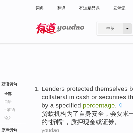
词典
翻译
有道精品课
云笔记
中英
有道 - 网易旗下搜索
双语例句
Lenders
protected
themselves 
全部
collateral
in
cash
or
securities
t
口语
by
a specified
percentage
.
书面语
贷款
机构为了
自身
安全，
会要求
论文
的“折幅”，
质押
现金
或
证券
。
youdao
原声例句