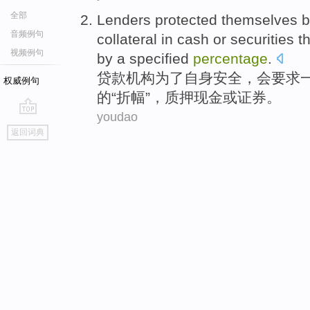
全部
Lenders
protected
themselves 
音频例句
collateral
in
cash
or
securities
t
视频例句
by
a specified
percentage
.
贷款
机构为了
自身
安全，
会要求
权威例句
的“折幅”，
质押
现金
或
证券
。
youdao
go
返回词典
top