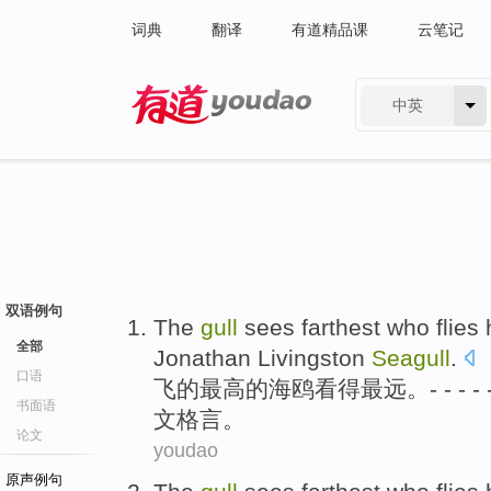
词典
翻译
有道精品课
云笔记
中英
有道 - 网易旗下搜索
双语例句
The
gull
sees
farthest who
flies
全部
Jonathan Livingston
Seagull
.
口语
飞
的
最高
的
海鸥
看得
最远
。- - - 
书面语
文格言。
论文
youdao
原声例句