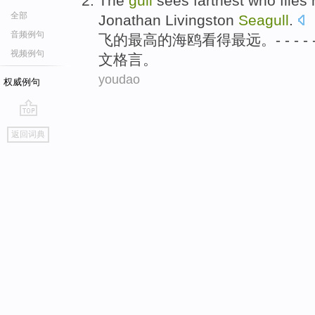
The
gull
sees
farthest who
flies
全部
Jonathan Livingston
Seagull
.
音频例句
飞
的
最高
的
海鸥
看得
最远
。- - - 
视频例句
文格言。
youdao
权威例句
go
返回词典
top