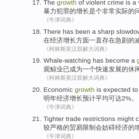
The
growth
of
violent
crime
is a
暴力
犯罪
的
增长
是个
非常
实际
的
《牛津词典》
There
has been
a sharp
slowdo
在
经济
增长方面
一直
存在
急剧
的
《柯林斯英汉双解大词典》
Whale-watching
has
become
a
观
鲸
业已
成为
一个
快速
发展
的
休
《柯林斯英汉双解大词典》
Economic
growth
is expected to
明年
经济
增长
预计
平均可
达2%。
《牛津词典》
Tighter
trade
restrictions
might
较严格
的
贸易
限制
会
妨碍
经济
的
《牛津词典》