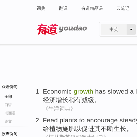
词典
翻译
有道精品课
云笔记
中英
有道 - 网易旗下搜索
双语例句
Economic
growth
has slowed a li
全部
经济
增长
稍有
减缓。
口语
《牛津词典》
书面语
Feed
plants
to
encourage
stead
论文
给
植物施肥
以
促进
其不断
生长
。
原声例句