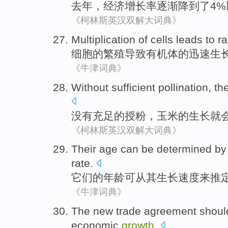
去年
，
经济
增长率
逐渐
降到了4
《柯林斯英汉双解大词典》
Multiplication
of
cells
leads to
ra
细胞
的
繁殖
导致
有机体
的
迅速
生
《牛津词典》
Without
sufficient
pollination
,
th
没有
充足
的
授粉
，
玉米
的
生长
就
《柯林斯英汉双解大词典》
Their
age
can be
determined by 
rate
.
它们
的
年龄
可
从
其
生长
速度
来
推
《牛津词典》
The
new
trade
agreement
shoul
economic
growth
.