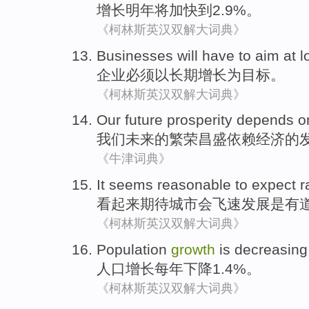
增长
明年
将
加快
到
2.9%。
《柯林斯英汉双解大词典》
Businesses
will have
to aim
at
l
企业
必须
以
长期
增长
为
目标。
《柯林斯英汉双解大词典》
Our
future
prosperity
depends o
我们
未来
的
繁荣昌盛
依赖
经济
的
《牛津词典》
It seems
reasonable
to expect
r
看起来
期待
城市
会
飞速
发展
是
有
《柯林斯英汉双解大词典》
Population
growth
is
decreasing
人口
增长
每年
下降
1.4%。
《柯林斯英汉双解大词典》