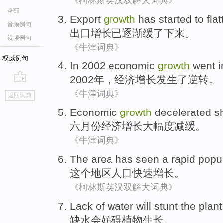
《柯林斯英汉双解大词典》
全部
Export
growth
has
started to fla
音频例句
出口
增长
已
逐渐
缓了下来。
视频例句
《牛津词典》
权威例句
In 2002
economic
growth
went
i
2002年，
经济
增长
发生了
逆转。
go
《牛津词典》
返回词典
top
Economic
growth
decelerated
s
六月份
经济
增长
大幅度
减缓
。
《牛津词典》
The
area
has seen a
rapid
popul
这个
地区
人口
快速
增长
。
《柯林斯英汉双解大词典》
Lack
of water
will
stunt
the
plant
缺水
会
妨碍
植物
生长
。