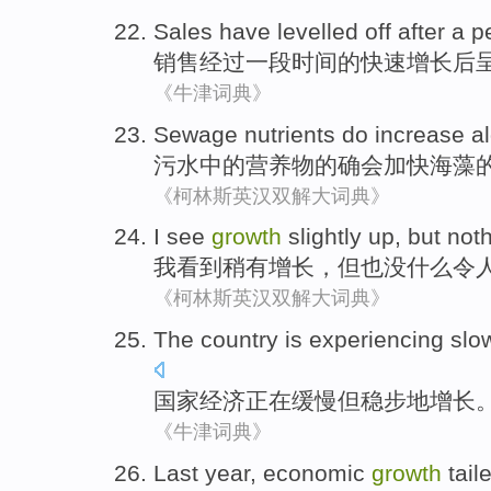
Sales
have levelled
off
after
a
p
销售
经过
一
段时间
的
快速
增长
后
《牛津词典》
Sewage
nutrients
do
increase al
污水
中的营养物
的确
会
加快
海藻
《柯林斯英汉双解大词典》
I
see
growth
slightly
up,
but
noth
我
看到
稍有
增长
，
但
也
没什么
令
《柯林斯英汉双解大词典》
The
country
is experiencing
slo
国家
经济
正在
缓慢
但
稳步地
增长
《牛津词典》
Last year
,
economic
growth
tail