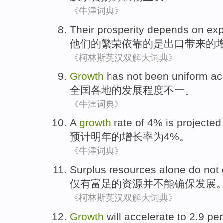
《牛津词典》
Their
prosperity
depends on
exp
他们的
繁荣
依靠
的是
出口带来
的
《柯林斯英汉双解大词典》
Growth
has
not been uniform
ac
全国
各地
的
发展
程度
不一
。
《牛津词典》
A
growth
rate
of
4%
is projected
预计
明年
的
增长率
为
4%。
《牛津词典》
Surplus
resources
alone
do not
仅有富足
的
资源
并
不能
确保
发展
《柯林斯英汉双解大词典》
Growth
will
accelerate
to
2.9 pe