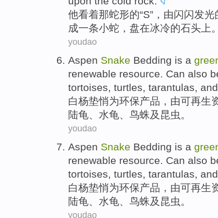
upon the
cold
rock
.
他
看着
那
蛇形的“
S
”，由
闪闪发光
成
一条
小
蛇
，盘在冰冷的石头上
youdao
Aspen
Snake
Bedding
is
a
gree
renewable
resource
. Can also
b
tortoises
, turtles,
tarantulas
,
and
白杨
垫悄
为
环保
产品
，
由
可再生
陆龟
、水龟、
鸟蛛
及
昆虫。
youdao
Aspen
Snake
Bedding
is
a
gree
renewable
resource
. Can also
b
tortoises
, turtles,
tarantulas
,
and
白杨
垫悄
为
环保
产品
，
由
可再生
陆龟
、水龟、
鸟蛛
及
昆虫。
youdao