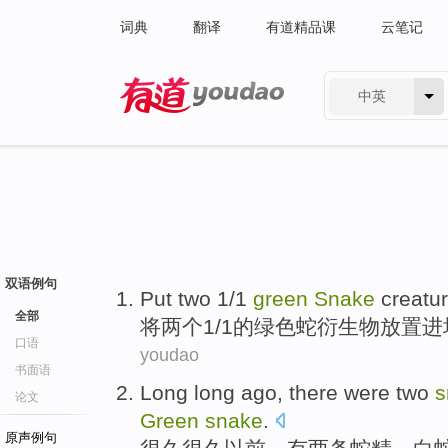
词典
翻译
有道精品课
云笔记
中英
有道 - 网易旗下搜索
双语例句
Put
two
1/1
green
Snake
creatur
全部
将
两个
1/1的
绿色
蛇
衍生物放置
进
口语
youdao
书面语
Long long
ago
,
there were
two
s
论文
Green
snake
.
原声例句