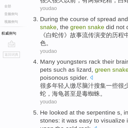
很久
很久
以前
，
有
两
条
蛇
精
，
白
全部
youdao
音频例句
During
the
course
of
spread and
视频例句
snake
, the
green
snake
did
not
权威例句
《
白蛇传
》
故事
流传
演变
的
历程
色。
youdao
go
返回词典
top
Many
youngsters
rack their
brai
pets
such as
lizard
,
green
snak
poisonous
spider
.
很多
年轻人
缴
尽
脑汁
搜集
一些
很
蛇
，
海龟
甚至
是
毒
蜘蛛。
youdao
He
looked at
the serpentine
s
,
i
stones:
it
was easy
to
visualize