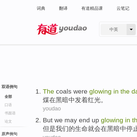
词典
翻译
有道精品课
云笔记
中英
有道 - 网易旗下搜索
双语例句
The
coals
were
glowing
in
the
d
全部
煤
在
黑暗
中发
着红光。
口语
youdao
书面语
But
we
may
end
up
glowing
in
t
论文
但是
我们
的生命就
会
在
黑暗中
停
原声例句