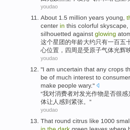
youdao
About
1.5 million
years
young,
t
center
in
this
colorful
skyscape,
silhouetted against
glowing
ato
这个
星团
的年龄
大约
只有一百五
心
位置，四周是受
原子
气体
光辉
youdao
"
I am
uncertain
that
any
crops
t
be of
much
interest
to
consume
make
people
wary
."
“
我
对
消费者
对
发光
作物
是否
很
感
体
让
人
感到紧张
。”
youdao
That
round
citrus
like 1000
smal
in
the
dark
green
leaves
where br