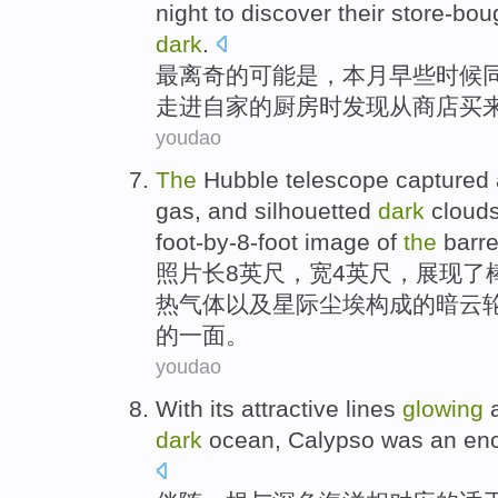
night
to
discover
their store-bou
dark
.
最
离奇
的
可能是
，
本月
早些时候
走进
自家
的厨房时
发现
从商店
买
youdao
The
Hubble
telescope captured
gas
, and
silhouetted
dark
cloud
foot-by-8-foot
image
of
the
barr
照片
长8英尺，宽4英尺，
展现
了
热
气体
以及
星际
尘埃
构成
的
暗
云
的
一面
。
youdao
With
its attractive lines
glowing
dark
ocean
,
Calypso
was
an
en