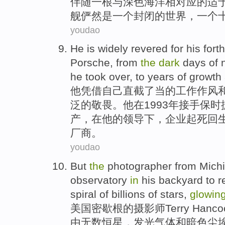
伴随
一
根
与
深色
海洋
相对应的适
舰俨然
是
一个
封闭
的
世界
，一个
youdao
He
is
widely
revered
for
his
fort
Porsche
, from
the
dark
days
of
he
took over
, to
years
of
growth
他
凭借
自己
直截了当
的
工作作风
泛
的
敬畏
。他
在
1993
年
接手
保时
产，在
他
的
领导
下，企业起死回
厂商。
youdao
But
the
photographer
from
Mich
observatory
in
his backyard
to r
spiral
of billions
of
stars
,
glowin
美国
密歇根
的
摄影师Terry
Hanco
由
无数恒星
，
发光
气体
和
暗色尘