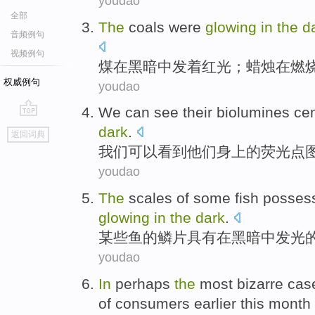
youdao
全部
The
coals
were
glowing
in
the
d
音频例句
视频例句
煤
在
黑暗
中发
着红光；
蜡烛
在
燃
权威例句
youdao
We
can
see
their
biolumines ce
go
dark
.
返回词典
top
我们
可以
看到
他们
身上的
荧光
点
youdao
The
scales
of
some
fish
posses
glowing
in
the
dark
.
某些
鱼
的
鳞片
具有
在
黑暗
中
发光
youdao
In
perhaps
the
most
bizarre cas
of
consumers
earlier
this month