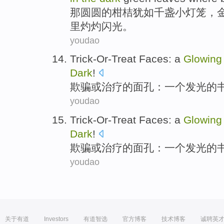
那
圆圆的
柑桔
犹如千盏
小
灯笼
，
里
灼灼闪光。
youdao
Trick-Or-Treat
Faces
:
a
Glowing
Dark
!
欺骗或治疗
的
面孔
：
一个
发光的
youdao
Trick-Or-Treat
Faces
:
a
Glowing
Dark
!
欺骗或治疗
的
面孔
：
一个
发光的
youdao
关于有道
Investors
有道智选
官方博客
技术博客
诚聘英