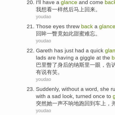
I
'll have
a
glance
and
come
bac
我
想
看
一样
然后
马上
回来
。
youdao
Those eyes threw
back
a
glanc
回眸
一瞥竟
如此
甜蜜
难忘。
youdao
Gareth has
just had a quick
gla
lads
are
having a giggle at the
b
巴里
瞥
了
身后
的纳斯里一眼，
告
有说有笑。
youdao
Suddenly
, without a word,
she
r
with a
sad
look,
turned once
to
突然
她
一声不响地跑
回到
车上
，
youdao