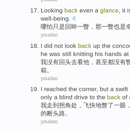
Looking
back
even
a
glance
,
it
i
well-being
.
哪怕
只是
回眸
一瞥，
那
一瞥
也是
youdao
I
did not
look
back
up the conc
he
was still
knitting his hands
at
我
没有
回头
去看
他
，
甚至
都
没有
箱。
youdao
I
reached
the
corner
, but a swift
only
a blind drive to the
back
of
我
走
到
拐角处
，飞快
地瞥了一眼
的
断头路。
youdao