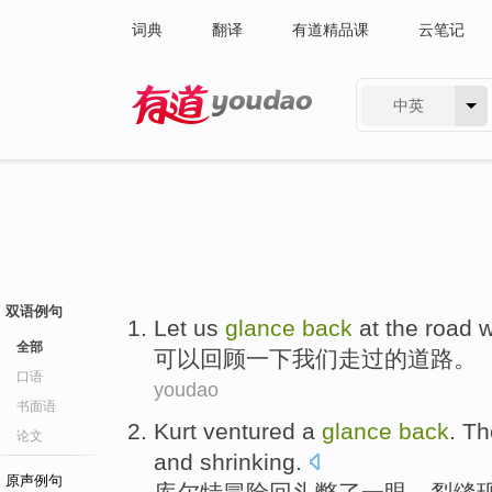
词典
翻译
有道精品课
云笔记
中英
有道 - 网易旗下搜索
双语例句
Let us
glance
back
at
the
road
全部
可以
回顾
一下
我们走过
的
道路
。
口语
youdao
书面语
Kurt
ventured
a
glance
back
. T
论文
and
shrinking
.
原声例句