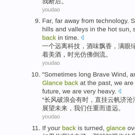
我
断后。
youdao
Far, far
away
from
technology
.
S
hills
and
valleys
in the hot sun
,
back
in
time
.
一
个
远离
科技
，酒味
飘香
，满眼
着
美酒
，
时光
仿佛
倒流
。
youdao
"
Sometimes
long
Brave
Wind, a
Glance
back
at
the past
,
we
are
future
,
we
are very heavy.
“
长风破浪
会有时
，直挂
云帆
济
沧
展望
未来，我们任重而道远。
youdao
If
your
back
is turned
,
glance
ov