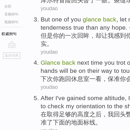
库尔特
冒险回头
瞥了
一眼
。
裂缝
全部
youdao
音频例句
But
one
of
you
glance
back
,
let
视频例句
tenderness
true
than
any
hope
.
权威例句
但是
你
的
一
次
回眸
，
却让
我
感到
实
。
youdao
go
返回词典
top
Glance
back
next time
you
trot o
hands
will be
on their way to to
下次
你
跑
回
休息室
一
看
，保准你
youdao
After
I
've gained
some altitude
,
I
to
check
my
orientation
to the s
在
取得
足够
的高度之后，
我
回头
准了下面的地面标线。