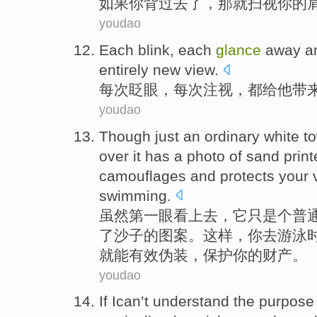
如果
你
背
过去了，
那就
扫视你的
youdao
Each
blink
, each
glance
away a
entirely
new
view
.
每次
眨眼
，每次注视，都
给
他
带
youdao
Though
just
an
ordinary
white
t
over
it
has a
photo
of
sand
prin
camouflages
and
protects
your
swimming
.
虽然
第
一眼看上去，
它
只是
个
普
了
沙子
的图案。
这样
，
你
去
游泳
就能有效
伪装
，
保护
你
的财产。
youdao
If
Ican
’t understand the
purpose