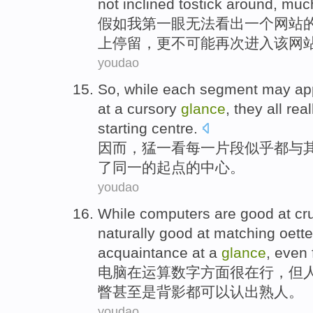
not
inclined tostick around
,
much
假如
我
第
一眼
无法看出
一个
网站
上
停留
，
更
不可能
再次
进入该网
youdao
So
, while
each
segment
may ap
at
a
cursory
glance
,
they
all
real
starting
centre
.
因而
，
猛
一
看
每
一
片段
似乎
都
与
了
同一
的起点的中心。
youdao
While
computers
are good
at
cr
naturally
good
at
matching
oett
acquaintance
at a
glance
,
even
电脑
在
运算
数字
方面很在行，但
瞥
甚至
是背影都
可以
认出
熟人
。
youdao