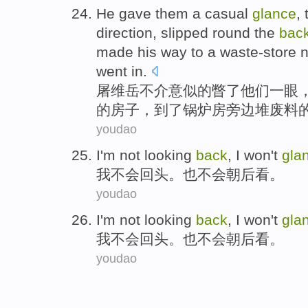
He gave
them
a casual
glance
,
direction
, slipped round the
bac
made his way to
a
waste-store
n
went in
.
屠维岳不介意似的
瞥
了
他们
一眼
的
房子
，到了锅炉房
旁边
堆废料
youdao
I
'm
not
looking
back
,
I won
't
gla
我
不会
回头
。
也
不会朝后看。
youdao
I
'm
not
looking
back
,
I won
't
gla
我
不会
回头
。
也
不会朝后看。
youdao