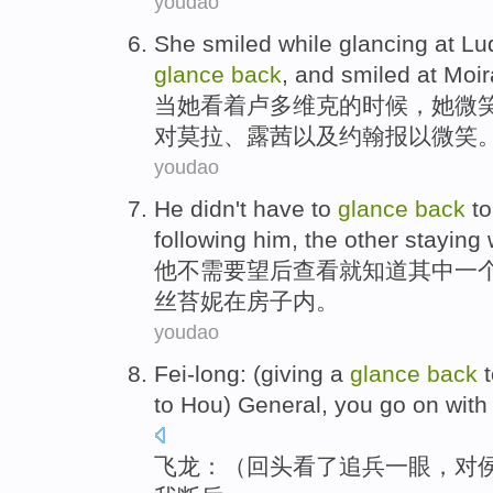
youdao
She
smiled
while
glancing at
Lu
glance
back
, and
smiled
at Moir
当
她
看着
卢
多维克的时候，她
微
对
莫拉、露茜以及约翰报以微笑
youdao
He
didn't
have to
glance
back
t
following
him
,
the other
staying 
他
不
需要
望
后
查看就
知道
其中
一
丝
苔
妮在房子内。
youdao
Fei-long
: (giving
a
glance
back
t
to
Hou)
General
,
you
go on
with
飞龙
：（
回头
看了追兵
一眼
，
对