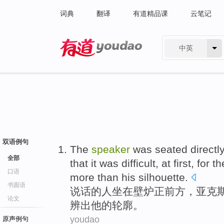
词典
翻译
有道精品课
云笔记
中英
有道 - 网易旗下搜索
双语例句
The
speaker
was seated
directl
全部
that it was difficult,
at first
,
for th
口语
more than
his
silhouette
.
书面语
说话
的人
坐在
壁炉
正前方
，亚克
论文
辨出
他
的
轮廓。
youdao
原声例句