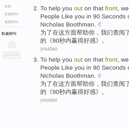
全部
To
help
you
out
on
that
front
,
we
音频例句
People Like you in 90
Seconds
o
视频例句
Nicholas
Boothman
.
为了
在
这
方面
帮助
你
，
我们
查阅
权威例句
的《90
秒
内
赢得
好感》。
youdao
go
返回词典
top
To
help
you
out
on
that
front
,
we
People Like you in 90
Seconds
o
Nicholas
Boothman
.
为了
在
这
方面
帮助
你
，
我们
查阅
的《90
秒
内
赢得
好感》。
youdao