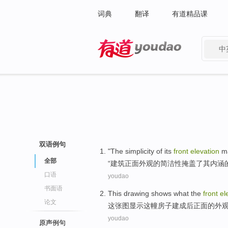
词典
翻译
有道精品课
中
有道 - 网易旗下搜索
双语例句
"
The simplicity
of
its
front
elevation
m
全部
“
建筑
正面
外观
的
简洁性
掩盖了
其
内涵
口语
youdao
书面语
This
drawing
shows
what the
front
el
论文
这
张图
显示
这
幢房子
建成
后
正面
的
外
youdao
原声例句