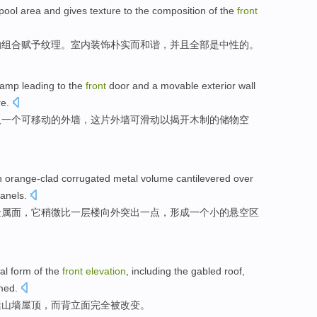
pool
area
and
gives
texture
to the
composition
of
the
front
的
组合
赋予
纹理
。室内装饰朴实而和谐，
并且
全部是中性的。
ramp
leading to
the
front
door
and
a
movable
exterior wall
re
.
及
一个可
移动
的
外墙
，
这
片外墙可
滑动
以
揭开
木制
的储物空
n
orange-clad corrugated
metal
volume
cantilevered
over
anels.
金属
面，它稍微比一
层楼
向外突出一点，形成
一个
小
的
悬空
区
al
form
of the
front
elevation
,
including
the gabled
roof
,
med
.
括
山墙
屋顶
，
而
背立面
完全
被改变
。