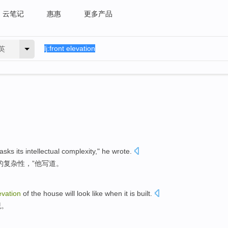
云笔记
惠惠
更多产品
英
asks
its
intellectual
complexity
,"
he
wrote
.
的
复杂性
，”
他
写道。
evation
of
the
house
will
look
like
when
it is built
.
观
。