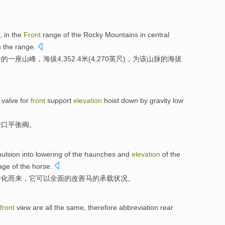
, in
the
Front
range
of
the
Rocky
Mountains
in central
n
the
range.
岭
的
一
座山峰
，海拔4,352
.4
米
(4,270
英尺
)，为
该
山脉
的
海拔
valve
for
front
support
elevation
hoist down by
gravity
low
进口
平衡
阀
。
ulsion into
lowering
of
the
haunches
and
elevation
of the
iage
of the
horse
.
转化
而
来，
它
可以全面的
改善
马的
承载
状况。
front
view are all the
same
,
therefore
abbreviation
rear