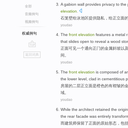
A gabion
wall
provides
privacy
to the
全部
elevation
.
音频例句
石
笼
壁
给
泳池
区
提供
隐私
，给正立面
视频例句
youdao
权威例句
The
front
elevation
features
a
metal
that
slides
open to reveal a
wood
sto
正面
可见
一
个
通向
正门的
金属
斜坡
以
go
返回词典
间。
top
youdao
The
front
elevation
is
composed
of
a
the
lower
level
,
clad in
cementitious p
房屋
的
二层正
立面
是
橙色
的
有
褶皱
的
域。
youdao
While
the architect
retained
the
origin
the
rear
facade was
entirely
transfor
而
建筑师
保留
了
正面
的
原始
形态
，
包