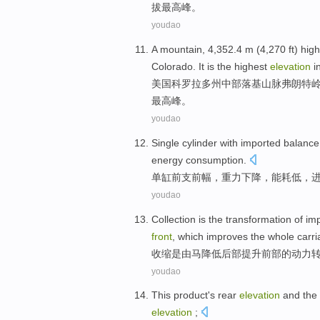
拔
最高峰
。
youdao
A
mountain
, 4,352
.4
m
(4,270
ft
) high
Colorado
. It is the highest
elevation
i
美国科罗拉多州
中部
落基
山脉
弗朗特
最高峰
。
youdao
Single
cylinder
with
imported
balance
energy consumption
.
单缸
前
支前
幅，
重力
下降，
能耗
低
，
youdao
Collection
is
the
transformation
of imp
front
,
which
improves
the whole
carr
收缩
是
由
马
降低
后部
提升
前部
的
动力
youdao
This
product
's
rear
elevation
and
the
elevation
;