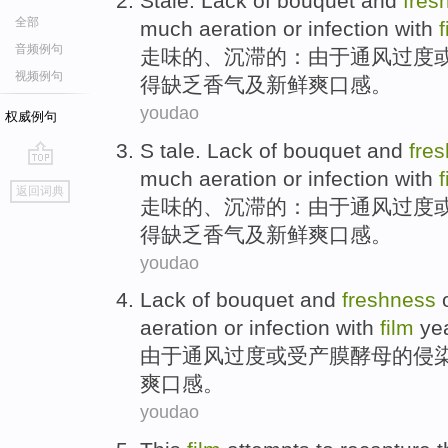
Stale
.
Lack
of
bouquet
and
fres
全部
much aeration
or
infection with
f
音频例句
走味
的
、沉滞的：由于
通风
过度
视频例句
得
缺乏
香气
及
新鲜
爽口感。
youdao
权威例句
S tale.
Lack of
bouquet
and
fre
much aeration
or
infection with
f
go
返回词典
top
走味
的
、沉滞的：由于
通风
过度
得
缺乏
香气
及
新鲜爽口感
。
youdao
Lack of
bouquet
and
freshness
o
aeration
or
infection with
film
ye
由于
通风
过度
或
受
产
膜
酵母的侵
爽口感
。
youdao