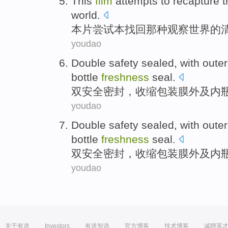
This
film
attempts to
recapture
t
world
.
本片
尝试
本找回那种
观察
世界
的
youdao
Double
safety
sealed
, with
outer
bottle
freshness
seal
.
双
安全
密封
，
收缩
包装膜
外
及
内
youdao
Double
safety
sealed
, with
outer
bottle
freshness
seal
.
双
安全
密封
，
收缩
包装膜
外
及
内
youdao
关于有道
Investors
有道智选
官方博客
技术博客
诚聘英