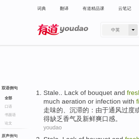
词典
翻译
有道精品课
云笔记
中英
有道 - 网易旗下搜索
双语例句
Stale
..
Lack
of
bouquet
and
fre
全部
much aeration
or
infection with
f
口语
走味
的
、沉滞的：由于
通风
过度
书面语
得
缺乏
香气
及
新鲜
爽口感。
论文
youdao
原声例句