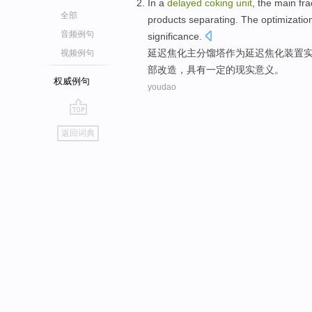
In a
delayed
coking
unit
, the
main
fra
全部
products
separating
.
The optimizatio
音频例句
significance
.
延迟
焦化
主
分馏塔
作为延迟焦化装置
视频例句
部
改造
，具有
一定的
现实
意义。
权威例句
youdao
go
返回词典
top