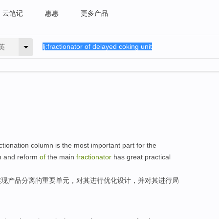
云笔记
惠惠
更多产品
英
ctionation
column is
the
most important
part
for
the
n
and
reform
of
the
main
fractionator
has great
practical
实现
产品
分离
的
重要
单元
，
对
其
进行
优化设计，
并
对
其进行
局