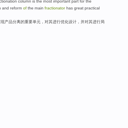
ctionation
column is
the
most important
part
for
the
n
and
reform
of
the
main
fractionator
has great
practical
实现
产品
分离
的
重要
单元
，
对
其
进行
优化设计，
并
对
其进行
局