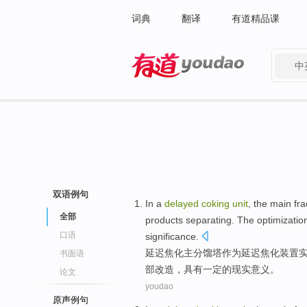
词典
翻译
有道精品课
中
有道 - 网易旗下搜索
双语例句
In a
delayed
coking
unit
, the
main
fra
全部
products
separating
.
The optimizatio
口语
significance
.
延迟
焦化
主
分馏塔
作为延迟焦化装置
书面语
部
改造
，具有
一定的
现实
意义。
论文
youdao
原声例句