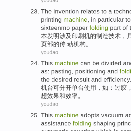
youdao
The invention
relates to
a
techn
printing
machine
,
in particular
t
sixteenmo paper
folding
part
of
本
发明
涉及
印刷机
的
制造
技术
，
页
部
的
传 动
机构
。
youdao
This
machine
can
be
divided
an
as
:
pasting
,
positioning
and
fold
the
desired
result
and
efficiency
机台
可
分开
单
台
使用
，
如
：
过
胶
想
效果
和
效率
。
youdao
This
machine
adopts
vacuum
a
assistance
folding
shaping
princ