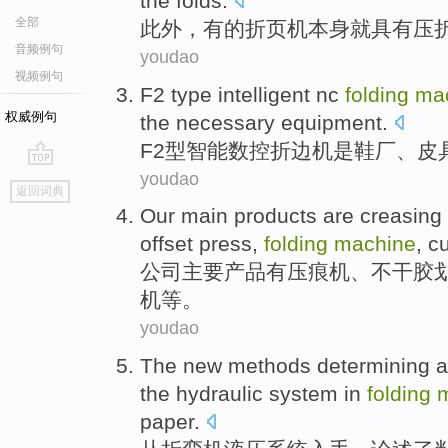
the
folds
.
全部
此外
，
有的
折页
机
本身就
具有
压
音频例句
youdao
视频例句
F2
type
intelligent
nc
folding
ma
权威例句
the
necessary
equipment
.
F2
型
智能
数控
折边
机
是
鞋厂
、
皮
youdao
go
返回词典
top
Our
main
products
are
creasing
offset
press,
folding
machine
,
cu
公司
主要
产品
有
压痕
机
、不干胶
机
等
。
youdao
The
new
methods
determining
a
the
hydraulic
system
in
folding
paper
.