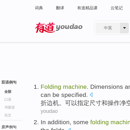
词典
翻译
有道精品课
云笔记
中英
有道 - 网易旗下搜索
双语例句
Folding
machine
.
Dimensions
a
全部
can be
specified
.
口语
折边
机
。
可以
指定
尺寸
和
操作
净
书面语
youdao
论文
In addition
,
some
folding
machi
原声例句