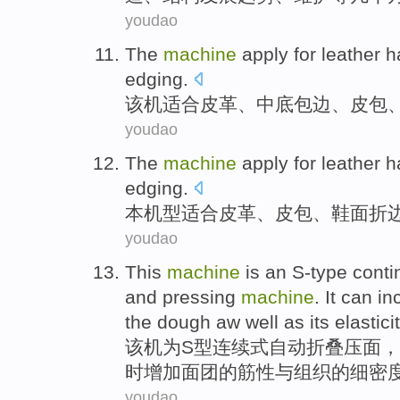
youdao
The
machine
apply for
leather
h
edging
.
该机
适合
皮革
、中底
包
边、皮包
youdao
The
machine
apply for
leather
h
edging
.
本
机型
适合
皮革
、
皮包
、鞋面
折
youdao
This
machine
is
an S-type
conti
and
pressing
machine
.
It can
in
the
dough
aw well as its elastici
该机
为
S
型
连续
式
自动
折叠
压
面，
时增加
面团
的
筋性
与
组织的细密
youdao