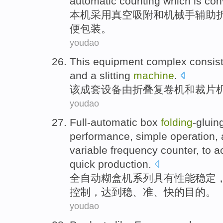
automatic
counting
which is
con
本机
采用
真空
吸附
和机械手
辅助
便
包装。
youdao
This
equipment
complex
consis
and
a slitting
machine
.
该
成套
设备
由
折叠
复
卷
机
和
裁
片
youdao
Full-automatic
box
folding
-gluin
performance
,
simple
operation
,
variable frequency
counter
,
to a
quick
production
.
全自动
糊
盒
机
系列
具有
性能
稳定
控制
，
达到
稳
、
准
、
快
的
目的
。
youdao