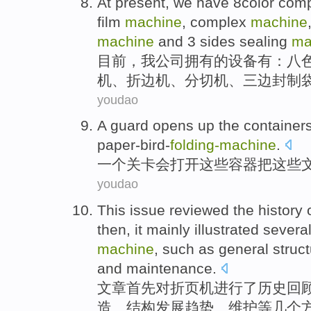
At present
,
we
have
8
color
comp
film
machine
,
complex
machine
machine
and 3 sides
sealing
ma
目前
，
我公司
拥有
的
设备
有：
八
机
、
折边
机、分切机、
三
边封
制
youdao
A
guard
opens up
the
container
paper-bird-
folding-
machine
.
一
个关卡会
打开
这些
容器
把这些
youdao
This issue
reviewed the
history
o
then
, it mainly
illustrated
severa
machine
,
such
as
general
struc
and
maintenance
.
文章
首先
对
折页
机进行
了
历史
回
造
、结构
发展趋势
、
维护
等
几个