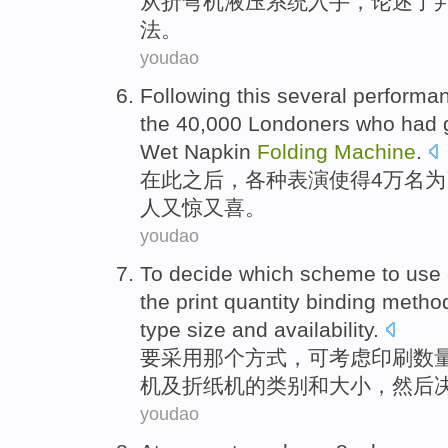
从
折弯
机
液压
系统
入手，论述了
法
。
youdao
Following
this
several performa
the 40,000
Londoners
who
had 
Wet
Napkin
Folding
Machine
.
在
此
之后，
各种
表演使得4万名
人又惊又喜。
youdao
To decide
which
scheme
to
use
the
print
quantity
binding
metho
type
size
and
availability.
要
采用
那个
方式
，可
考虑
印刷
数
机
及
折纸
机
的
类别
和
大小
，
然后
youdao