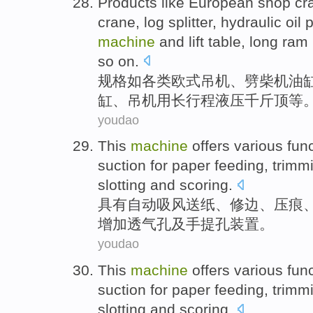
Products
like
European shop
cr
crane
, log
splitter
,
hydraulic
oil 
machine
and
lift
table,
long
ram 
so on
.
规格
如
各类
欧式
吊机
、
劈柴
机油
缸、
吊机
用
长
行程
液压
千斤顶
等
youdao
This
machine
offers various
fun
suction
for
paper feeding
,
trimm
slotting
and
scoring.
具有
自动
吸
风
送
纸、
修边
、压痕
增加透气孔及手
提孔
装置。
youdao
This
machine
offers various
fun
suction
for
paper feeding
,
trimm
slotting
and
scoring.