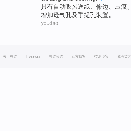
具有
自动
吸
风
送
纸、
修边
、压痕
增加透气孔及手
提孔
装置。
youdao
关于有道
Investors
有道智选
官方博客
技术博客
诚聘英