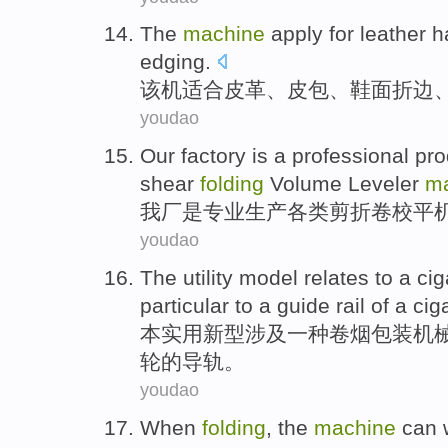
The
machine
apply for
leather
h
edging
.
该机
适合
皮革
、
皮包
、鞋面
折
边
youdao
Our factory
is
a
professional
pro
shear
folding
Volume
Leveler
m
我厂
是
专业
生产
各类
剪
折
卷
校平
youdao
The utility
model
relates
to
a
cig
particular
to
a
guide rail
of
a
cig
本
实用新型
涉及
一
种
卷烟
包装
机
轮
的
导轨
。
youdao
When
folding
,
the
machine
can