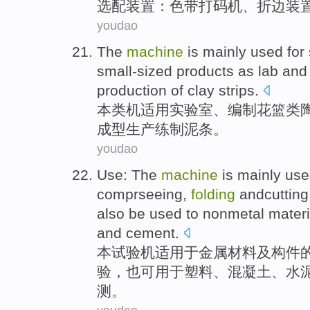
选配装置
：
色带打
码
机
、
折边
装
youdao
The
machine
is mainly used for
small-sized
products
as
lab
an
production
of clay
strips
.
本类
机
适用
实验室
、
编制花篮
类
成型
生产
练
制
泥条。
youdao
Use: The
machine
is mainly
use
comprseeing,
folding
andcutting
also
be
used
to
nonmetal
materi
and
cement
.
本
试验机
适用
于
金属材料
及
构件
验，
也
可
用于
塑料
、
混凝土
、水
测
。