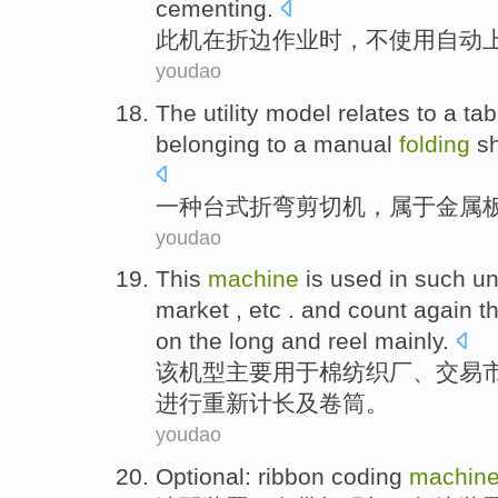
cementing
.
此
机
在
折边
作业
时
，
不
使用
自动
youdao
The utility model
relates
to a ta
belonging
to a
manual
folding
sh
一种台式
折
弯
剪切
机
，
属于
金属
youdao
This
machine
is
used in
such
un
market
,
etc
. and
count
again t
on the
long
and
reel
mainly
.
该
机型
主要
用于
棉纺织
厂、
交易
进行
重新
计
长
及
卷筒
。
youdao
Optional
:
ribbon
coding
machin