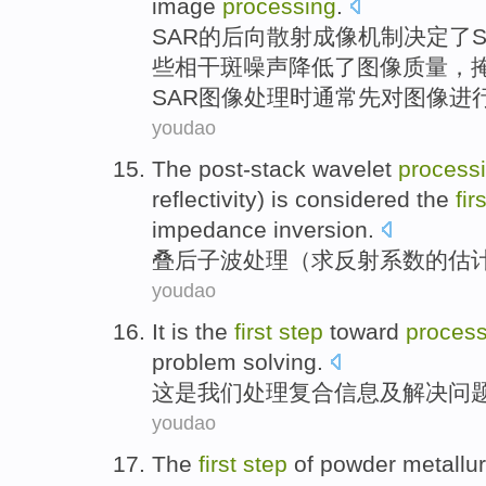
image
processing
.
SAR
的
后向散射成像机制决定了S
些
相干斑噪声
降低
了
图像
质量
，
SAR图像处理时
通常
先
对图像进
youdao
The post-stack
wavelet
process
reflectivity
)
is
considered
the
firs
impedance
inversion
.
叠
后子
波
处理
（求
反射系数
的
估
youdao
It
is
the
first
step
toward
process
problem
solving
.
这
是
我们
处理
复合
信息
及
解决
问
youdao
The
first
step
of
powder
metallur