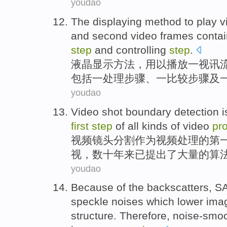
youdao
The displaying
method
to
play
v
and
second
video
frames
conta
step
and
controlling
step
.
液晶
显示
方法
，用
以
播放
一
视讯
包括
一
处理
步骤
、
一比较
步骤
及
youdao
Video
shot boundary
detection
i
first
step
of
all
kinds
of
video
pr
视频
镜头
分割
作为
视频处理
的
第
视，数十年来已提出了大量的算
youdao
Because
of
the backscatters,
S
speckle
noises
which
lower
ima
structure
. Therefore,
noise-smoo