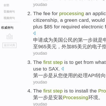
youdao
全部
音频例句
The
fee
for
processing
an
applic
视频例句
citizenship
, a green
card
, would
plus
$85 for required
electronic
权威例句
申请
成为美国
公民
的
第
一步
就是
go
返回词典
至965美元，
外加
85美元的
电子
top
youdao
The
first
step
is to get
from
what
use
to
SAX
.
第
一步
是从
您
使用
的
处理
API
转向
youdao
The
first
step
is
to
install
the
Pro
第
一步
是
安装
Processing
环境
。
youdao