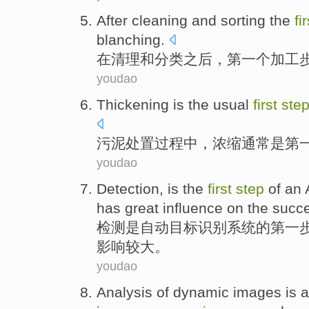
After
cleaning
and
sorting
the
fir
blanching
.
在
清理
和
分类
之后，
第一
个
加工
youdao
Thickening
is
the
usual
first
ste
污泥
处置
过程
中
，
浓缩
通常
是
第
youdao
Detection
,
is
the
first
step
of
an 
has
great
influence
on
the
succ
检测
是
自动
目标识别
系统
的
第
一
影响
较大
。
youdao
Analysis
of
dynamic
images
is
a