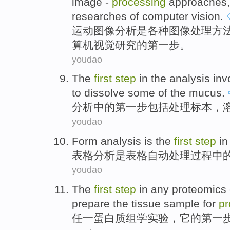
image
-
processing
approaches
researches
of
computer
vision
.
运动
图像
分析
是
各种
图像
处理
方
算机
视觉
研究
的
第
一步
。
youdao
The
first
step
in the
analysis
inv
to
dissolve
some
of the
mucus
.
分析
中的
第
一步
包括
处理
标本
，
youdao
Form
analysis
is
the
first
step
in
表格
分析
是
表格
自动
处理过程
中
youdao
The
first
step
in
any proteomics
prepare
the
tissue
sample
for
pr
任一
蛋白质组学
实验
，它的
第
一