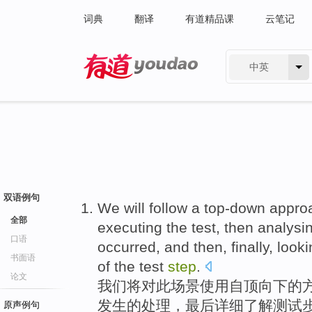
词典
翻译
有道精品课
云笔记
中英
有道 - 网易旗下搜索
双语例句
We
will
follow
a top-down
appro
全部
executing
the
test
,
then
analysi
口语
occurred
, and
then
, finally, look
书面语
of
the
test
step
.
论文
我们
将
对此
场景
使用自
顶
向下
的
发生
的
处理
，
最后
详细
了解测试
原声例句