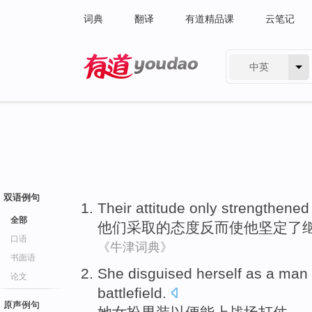
词典
翻译
有道精品课
云笔记
中英
有道 - 网易旗下搜索
双语例句
Their
attitude
only strengthened
全部
他们
采取的态度
反而
使
他
坚定了
口语
《牛津词典》
书面语
She
disguised herself as a
man
论文
battlefield
.
原声例句