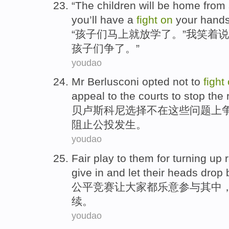
“The
children
will be
home from 
you’ll
have a
fight
on
your hands
“
孩子
们
马上就
放学
了。”
我
笑着说
孩子们
争
了。”
youdao
Mr Berlusconi
opted
not
to
fight
appeal
to
the courts
to
stop
the
贝
卢斯科尼
选择
不在
这些
问题
上
阻止
公投
发生
。
youdao
Fair play
to
them
for turning up
give
in and
let
their heads
drop
公平
竞赛
让
大家
都乐意参与
其中
续
。
youdao