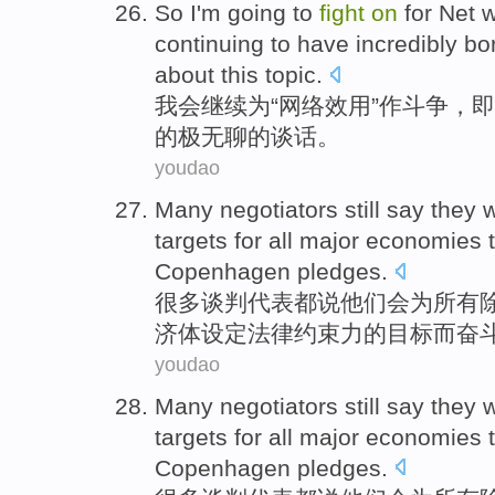
So I'm
going
to
fight
on
for
Net
w
continuing
to
have incredibly bo
about
this
topic.
我会
继续
为
“
网络
效用”作
斗争
，
即
的
极
无聊的
谈话
。
youdao
Many
negotiators still
say
they
w
targets
for
all
major
economies
t
Copenhagen pledges
.
很多
谈判
代表都
说
他们
会
为
所有
济体
设定
法律
约束力
的
目标
而奋
youdao
Many
negotiators still
say
they
w
targets
for
all
major
economies
t
Copenhagen pledges
.