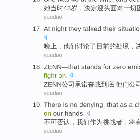
她
当时
43岁
，
决定
迎头
面对
一切
youdao
At night
they
talked
their
situati
晚上
，
他们
讨论了
目前的
处境
，
youdao
ZENN
—that stands
for
zero
emi
fight
on
.
ZENN
公司承诺奋战到底,他们公
youdao
There is no denying
, that
as a
c
on
our hands
.
不可
否认，
我们
作为
挑战者
，将
youdao