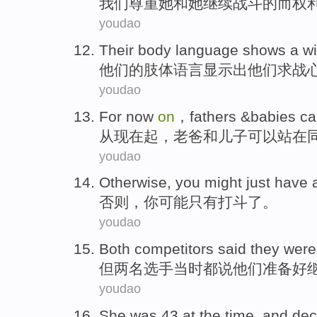
我们
尊重
她
和
她
继续
战斗
的
而
权
youdao
Their
body
language
shows
a
wi
他们
的
肢体
语言
显示
出他们求战
youdao
For
now
on
，
fathers &babies
ca
从
现在
起，
老爸
和儿子
可以
站
在
youdao
Otherwise
,
you
might
just have
否则
，
你
可能
只有
打斗
了。
youdao
Both
competitors
said
they
were
但两
名选手
当时都
说
他们
准备好
youdao
She
was
43
at the time, and
dec