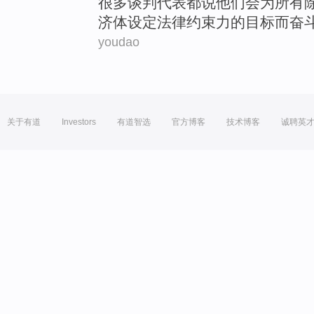
很多
谈判
代表都
说
他们
会
为
所有
济体
设定
法律
约束力
的
目标
而奋
youdao
关于有道
Investors
有道智选
官方博客
技术博客
诚聘英