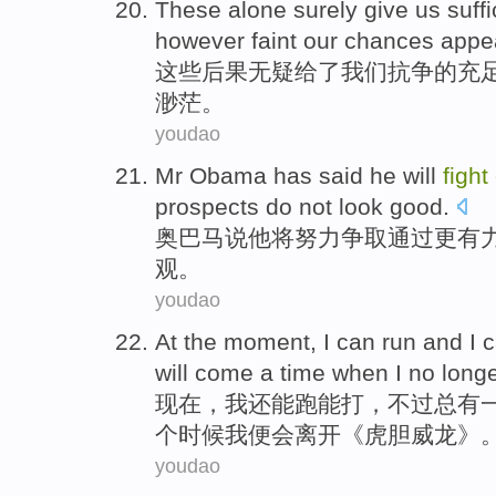
These
alone
surely
give
us
suffi
however
faint
our
chances
appe
这些
后果
无疑
给了
我们
抗争
的
充
渺茫
。
youdao
Mr Obama
has
said
he
will
fight
prospects
do not
look good.
奥
巴马
说
他
将
努力
争取
通过更
有
观。
youdao
At the
moment
,
I
can
run
and I 
will come
a
time when
I
no
long
现在
，
我
还
能
跑
能
打
，
不过
总有
个
时候
我便会离开《虎胆威龙》
youdao