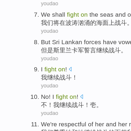
youdao
We
shall
fight
on
the
seas
and
o
我们
将
在
波涛
汹涌的海面上
战斗
youdao
But
Sri Lankan
forces
have vow
但是
斯里兰卡
军
誓言
继续战斗。
youdao
I
fight
on
!
我
继续
战斗
！
youdao
No
!
I
fight
on
!
不
！
我
继续战斗
！壱。
youdao
We
're respectful
of
her
and
her