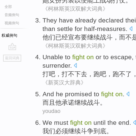
她
女
扮
男装
以便
能
上
战场
打仗
。
全部
《柯林斯英汉双解大词典》
音频例句
They
have already
declared
the
视频例句
than settle for
half-measures
.
权威例句
他们
已经
宣布
要
继续
战斗
，
而
不
《柯林斯英汉双解大词典》
go
Unable
to
fight
on
or to
escape
,
返回词典
top
surrender
.
打
吧，打
不下去
，
跑
吧，跑不
了
《新英汉大辞典》
And
he
promised
to
fight
on
.
而且
他
承诺
继续
战斗。
youdao
We
must
fight
on
until the end
.
我们
必须
继续斗争
到底
。