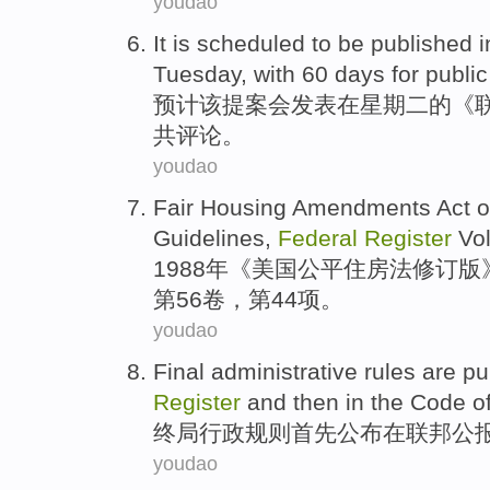
youdao
It
is scheduled to
be
published
i
Tuesday
,
with
60
days
for
public
预计
该提案
会
发表
在
星期二
的《
共
评论。
youdao
Fair
Housing
Amendments Act
o
Guidelines
,
Federal
Register
Vo
1988年《美国
公平
住房
法
修订版
第56
卷
，
第44
项。
youdao
Final
administrative
rules
are pu
Register
and
then
in the
Code
o
终局
行政
规则
首先
公布
在
联邦
公
youdao