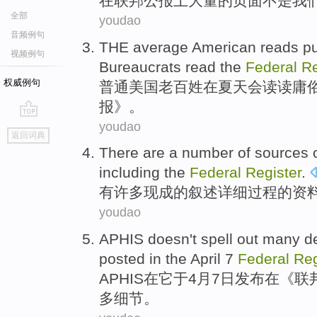
在
联邦
公报上
大量
的
页面
不是
我
全部
youdao
音频例句
THE
average
American
reads p
视频例句
Bureaucrats
read
the
Federal
Re
权威例句
普通
美国
老百姓
在
夏天
会读读
庸
报》。
youdao
go
返回词典
top
There are
a
number
of
sources
including
the
Federal
Register
.
有
许多
现成
的
叙述详细
过程
的
资
youdao
APHIS doesn't spell out
many
de
posted
in the
April
7
Federal
Reg
APHIS
在
它
于
4
月
7
日
发布
在《
联
多
细节
。