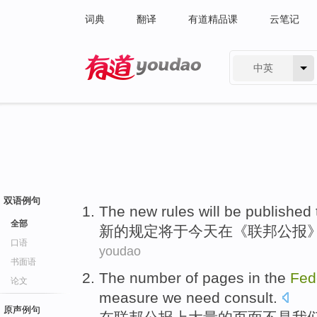
词典
翻译
有道精品课
云笔记
中英
有道 - 网易旗下搜索
双语例句
The
new
rules
will be
published
全部
新的
规定
将
于
今天
在
《
联邦
公报
口语
youdao
书面语
The
number of
pages
in
the
Fed
论文
measure
we
need
consult
.
原声例句