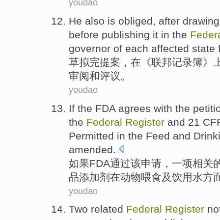
youdao
He also is
obliged
, after drawin
before
publishing
it
in
the
Feder
governor
of each
affected
state
草拟完提案
，
在
《
联邦
记录簿》
审阅
和
评议
。
youdao
If
the FDA agrees
with
the
petiti
the
Federal
Register
and
21
CF
Permitted
in
the
Feed
and
Drink
amended
.
如果
FDA
通过
该
申请
，
一项
相关
品
添加剂
在
动物
喂食
及
饮用水
方
youdao
Two related
Federal
Register
no