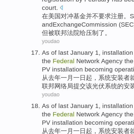
court
.
在
美国
对冲
基金
并不
要求
注册
。
S
and
Exchange
Commission
(
SEC
但
被
联邦法院给
压制了
。
youdao
As
of
last
January
1,
installation
the
Federal
Network
Agency
the
PV
installation
becoming operati
从
去年
一月一
日起
，系统
安装
者
联邦
网络
局
提交
该
光伏系统
的
安
youdao
As
of
last
January
1,
installation
the
Federal
Network
Agency
the
PV
installation
becoming operati
从
去年
一月一
日起
，系统
安装
者