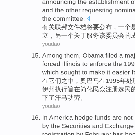
announcing
the
establishment
o
and
the other
requesting
nomina
the
committee.
有关
联邦
文件档将要
公布
，
一
个
立
，
另
一个
关于
服务
该
委员会的
youdao
Among
them
,
Obama
filed a
maj
forced
Illinois
to
enforce
the 19
which
sought
to make it
easier
f
在
它们
之中，
奥巴马
在1995年
伊州
执行
旨在
简化
民众
注册
选民
下了汗马功劳。
youdao
In
America
hedge
funds
are not
by the
Securities
and
Exchange
registration
by
February
has bee