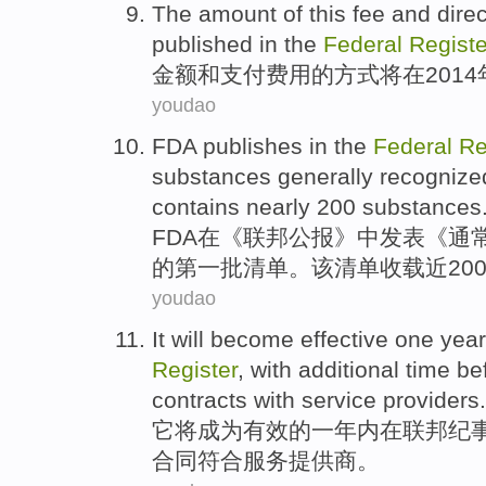
The
amount
of
this fee
and
dire
published
in
the
Federal
Registe
金额
和
支付
费用
的
方式
将
在
2014
youdao
FDA publishes
in
the
Federal
Re
substances
generally
recognize
contains
nearly
200 substances
FDA
在
《
联邦
公报
》中发表《
通
的
第一
批
清单
。
该
清单收载
近
20
youdao
It
will
become
effective
one
year
Register
,
with
additional
time
be
contracts
with
service
providers
.
它
将
成为
有效
的
一
年内
在
联邦
纪
合同
符合
服务
提供商
。