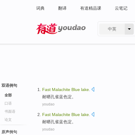
词典
翻译
有道精品课
云笔记
中英
有道 - 网易旗下搜索
双语例句
Fast
Malachite
Blue
lake
.
全部
耐
晒
孔雀
蓝色
淀。
口语
youdao
书面语
Fast
Malachite
Blue
lake
.
论文
耐
晒
孔雀
蓝色
淀。
youdao
原声例句