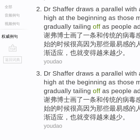
全部
Dr
Shaffer
draws
a parallel
with
音频例句
high
at
the
beginning
as
those
m
视频例句
gradually tailing
off
as
people
a
谢
弗
博士
画
了一
条
和
传统的
病毒
权威例句
始
的时候
很高
因为
那些
最
易感
的
渐
适应
，也就变得越来越少。
go
返回词典
youdao
top
Dr
Shaffer
draws
a parallel
with
high
at
the
beginning
as
those
m
gradually tailing
off
as
people
a
谢
弗
博士
画
了一
条
和
传统的
病毒
始
的时候
很高
因为
那些
最
易感
的
渐
适应
，也就变得越来越少。
youdao