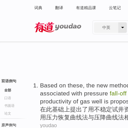
词典
翻译
有道精品课
云笔记
中英
有道 - 网易旗下搜索
双语例句
Based
on
these
, the
new
metho
全部
associated
with
pressure
fall-of
口语
productivity
of
gas
well is
propo
书面语
在
此
基础
上
提出
了用不稳定试井
论文
用
压力
恢复
曲线
法
与
压
降曲线法
youdao
原声例句