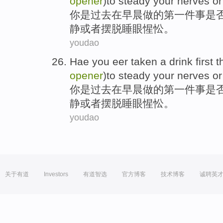
opener
)to steady
your
nerves
or
你
是过去
在
早晨
做的
第一
件事是
静
或者
摆脱
睡眼惺忪
。
youdao
Hae
you
eer
taken a
drink
first
t
opener
)to steady
your
nerves
or
你
是过去
在
早晨
做的
第一
件事是
静
或者
摆脱
睡眼惺忪
。
youdao
关于有道
Investors
有道智选
官方博客
技术博客
诚聘英