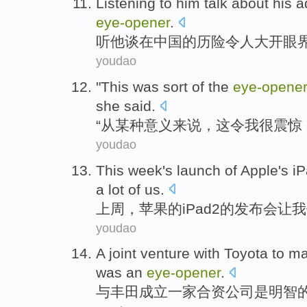
Listening to
him
talk about
his a
eye-opener
.
听
他
谈
在
中国
的
历险
令人
大开眼
youdao
"
This
was
sort
of the
eye-opene
she
said
.
“
从某种
意义来说，
这
令
我
很震惊
youdao
This week
's
launch
of
Apple
's i
a lot of
us
.
上周
，
苹果
的
iPad
2
的
发布会
让
我
youdao
A joint
venture
with
Toyota
to ma
was
an
eye-opener
.
与
丰田
成立
一家合资
公司
是
明智