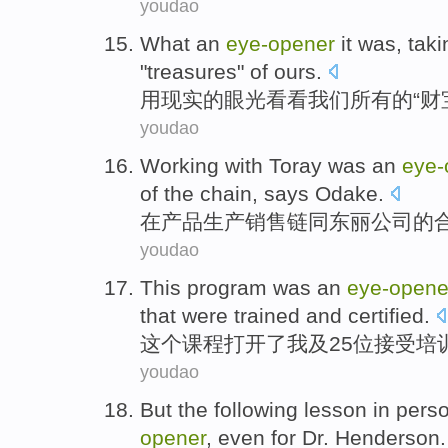
youdao
What an
eye-opener
it was,
taki
"
treasures
"
of
ours
.
用
现实的
眼光
看看
我们
所有
的
“
财
youdao
Working
with
Toray
was
an
eye-
of the
chain
,
says Odake
.
在
产品
生产销售链
同
东丽
公司
的
youdao
This
program
was
an
eye-opene
that
were trained
and
certified.
这个
课程
打开了
我
及
25
位
接受
培
youdao
But
the following
lesson
in pers
opener
,
even
for
Dr.
Henderson
.