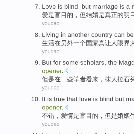
Love
is
blind
,
but
marriage
is
a 
爱
是
盲目
的，
但
结婚
是
真正
的
明
youdao
Living
in
another
country
can be
生活
在
另外一个
国家
真
让人眼界
youdao
But
for
some
scholars
,
the Magd
opener
.
但是
在
一些
学者
看来，
抹
大拉
石
youdao
It is
true
that
love
is
blind
but
ma
opener
.
不错
，
爱情
是
盲目
的，
但是
婚姻
youdao