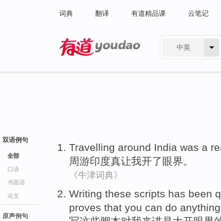
词典
翻译
有道精品课
云笔记
中英
有道 - 网易旗下搜索
双语例句
Travelling around
India
was a
re
全部
周游
印度
真让我开了
眼界
。
口语
《牛津词典》
书面语
Writing
these
scripts
has been q
论文
proves that
you
can
do
anything
原声例句