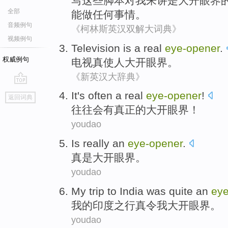
写
这些
脚本
对
我
来讲是
大开眼界
全部
能
做
任何事情
。
音频例句
《柯林斯英汉双解大词典》
视频例句
Television
is a
real
eye-opener
.
权威例句
电视
真使人
大开眼界
。
《新英汉大辞典》
go
It
's often
a
real
eye-opener
!
返回词典
top
往往
会
有
真正的
大开眼界
！
youdao
Is really
an
eye-opener
.
真是
大开眼界
。
youdao
My
trip
to
India
was quite an
eye
我
的
印度
之行
真令我
大开眼界
。
youdao