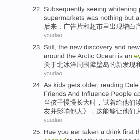
Subsequently
seeing
whitening
supermarkets
was nothing but 
后来
，
广告片
和
超市里
出现
增白
youdao
Still
,
the
new
discovery
and
ne
around
the
Arctic
Ocean
is
an
e
关于北冰洋
周围
障壁
岛
的
新
发现
youdao
As
kids
gets older
,
reading
Dale
Friends
And
Influence
People
c
当
孩子
慢慢
长大
时，试着给他们
友
并
影响
他人》，这
能够
让他们
youdao
Hae
you
eer
taken a
drink
first
t