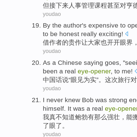
但
接下来
人事
管理
课程
甚至
对
亨
youdao
By
the author
's
expensive
to op
to be honest
really
exciting
!
借
作者
的
贵
作让
大家
也开开
眼界
youdao
As a
Chinese
saying goes
, "
seei
been a
real
eye-opener
,
to
me
!
中国
话说
“
眼见为实
”。
这次
旅行对
youdao
I
never
knew
Bob
was
strong e
himself. It was a real
eye-opene
我
真不
知道
鲍勃
有
那么
强壮
，
能
了眼了。
youdao