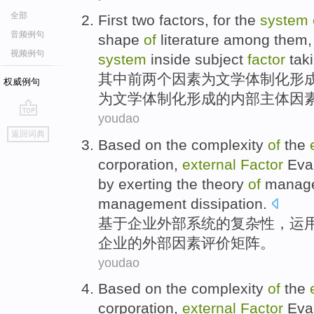
全部
First
two
factors
,
for
the
system
音频例句
shape
of
literature
among them
视频例句
system
inside
subject
factor
tak
其中
前
两
个
因素
为
文学
体制
化
形
权威例句
为文学体制化形成的
内部
主体
因
youdao
go
返回词典
top
Based on
the
complexity
of
the
corporation
,
external
Factor
Eva
by exerting
the
theory
of
manag
management
dissipation
.
基于
企业
外部
系统
的
复杂性
，
运
企业的外部
因素
评价
矩阵
。
youdao
Based on
the
complexity
of
the
corporation
,
external
Factor
Eva