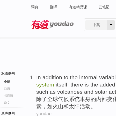
词典
翻译
有道精品课
云笔记
中英
有道 - 网易旗下搜索
双语例句
In addition
to
the
internal
variabi
全部
system
itself
,
there is
the
added
口语
such as
volcanoes
and
solar
act
书面语
除了
全球
气候
系统
本身
的
内部
变
论文
素
，
如
火山
和
太阳
活动
。
youdao
原声例句