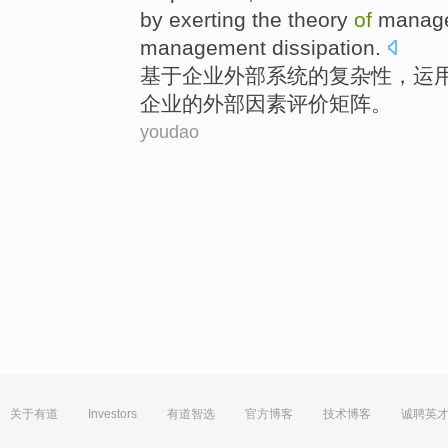
by exerting
the
theory
of
manag
management
dissipation
.
基于
企业
外部
系统
的
复杂性
，
运
企业的外部
因素
评价
矩阵
。
youdao
关于有道
Investors
有道智选
官方博客
技术博客
诚聘英