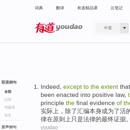
词典
翻译
有道精品课
云笔记
中英
有道 - 网易旗下搜索
双语例句
Indeed
,
except
to
the
extent
tha
全部
been
enacted
into
positive
law
,
口语
principle
the
final
evidence
of
th
书面语
实际上
，
除了
汇编
本身
成为了
活
论文
律
在
原则上
只是
法律
的
最终
证据
youdao
原声例句