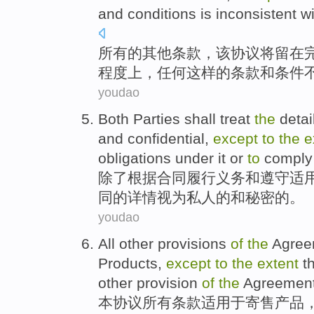
and conditions
is inconsistent
wi
所有
的
其他
条款
，
该
协议
将
留在
程度上
，
任何
这样
的条款和
条件
youdao
Both Parties
shall
treat
the
detai
and
confidential
,
except
to
the
e
obligations
under
it
or
to
comply
除了
根据
合同履行义务
和
遵守
适
同
的
详情
视为
私人
的
和
秘密
的。
youdao
All
other
provisions
of
the
Agree
Products
,
except
to
the
extent
t
other
provision
of
the
Agreemen
本
协议
所有
条款
适用
于
寄售
产品