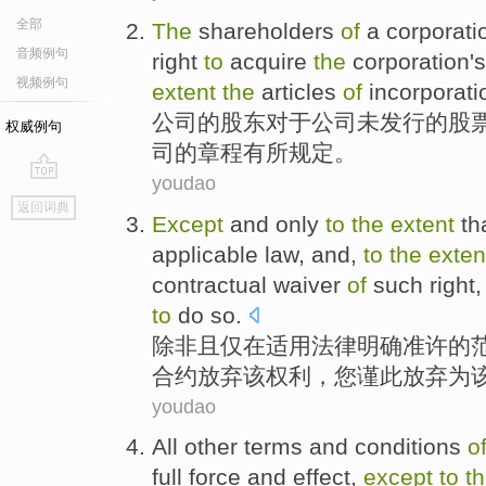
全部
The
shareholders
of
a
corporati
音频例句
right
to
acquire
the
corporation'
视频例句
extent
the
articles
of
incorporat
公司
的
股东对于
公司
未
发行
的
股
权威例句
司的
章程
有所
规定
。
youdao
go
返回词典
top
Except
and
only
to
the
extent
tha
applicable
law
,
and
,
to
the
exten
contractual
waiver
of
such
right
to
do so.
除非
且
仅
在
适用
法律
明确
准许
的
合约
放弃
该
权利
，
您
谨此
放弃
为
youdao
All
other
terms
and conditions
o
full
force
and
effect
,
except
to
t