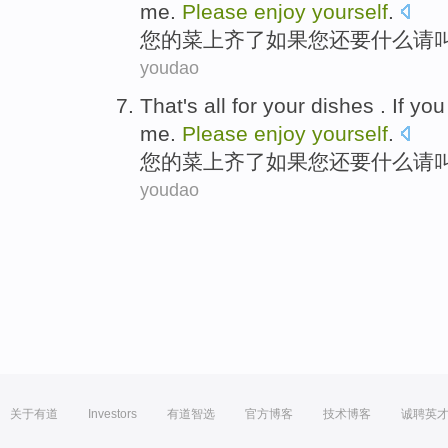
me
.
Please
enjoy
yourself
.
您
的
菜上齐
了
如果
您
还要
什么
请
youdao
That's
all for
your
dishes
.
If
you
me
.
Please
enjoy
yourself
.
您
的
菜上齐
了
如果
您
还要
什么
请
youdao
关于有道
Investors
有道智选
官方博客
技术博客
诚聘英