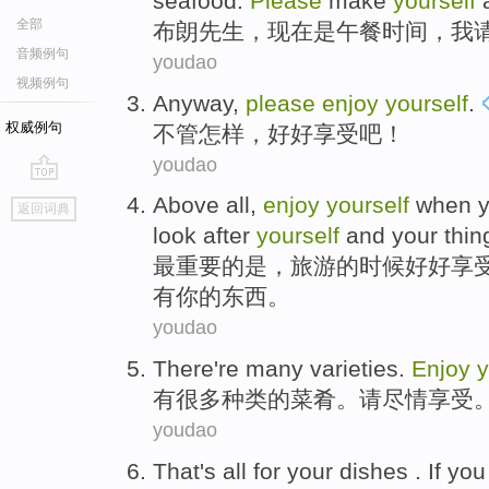
seafood
.
Please
make
yourself
a
全部
布朗
先生，
现在
是
午餐
时间
，
我
音频例句
youdao
视频例句
Anyway
,
please
enjoy
yourself
.
权威例句
不管怎样
，
好好
享受吧！
youdao
go
Above
all,
enjoy
yourself
when
y
返回词典
top
look after
yourself
and
your
thin
最
重要的
是
，
旅游
的
时候
好好享
有
你
的
东西
。
youdao
There
're many
varieties
.
Enjoy
y
有
很多
种类
的菜肴。请尽情
享受
youdao
That's
all for
your
dishes
.
If
you