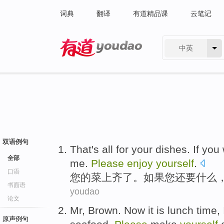
词典
翻译
有道精品课
云笔记
中英
有道 - 网易旗下搜索
双语例句
That's
all for
your
dishes
.
If
you
全部
me
.
Please
enjoy
yourself
.
口语
您
的
菜上齐
了。
如果
您
还要
什么
书面语
youdao
论文
Mr,
Brown
.
Now it
is
lunch
time
,
原声例句