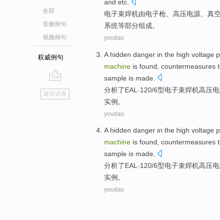
and etc
.
全部
电子束
焊机
由
电子枪
、
高压
电源
、
真
音频例句
系统
等
部分组成。
视频例句
youdao
A
hidden
danger in
the
high voltage
p
权威例句
machine
is found,
countermeasures
sample
is made.
go
分析
了
EAL
-
120/6型
电子束
焊机
高压
电
返回词典
top
实例。
youdao
A
hidden
danger in
the
high voltage
p
machine
is found,
countermeasures
sample
is made.
分析
了
EAL
-
120/6型
电子束
焊机
高压
电
实例。
youdao