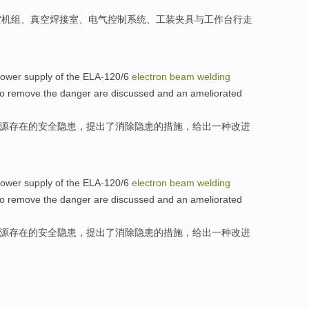
空
机组
、真空
焊接
室
、
电气
控制
系统
、
工装
夹具
与
工作台行走
ower supply
of the
ELA
-
120/6
electron
beam
welding
to
remove
the
danger are discussed and an
ameliorated
源
存在
的
安全
隐患
，
提出
了
消除
隐患的措施，给出
一种
改进
ower supply
of the
ELA
-
120/6
electron
beam
welding
to
remove
the
danger are discussed and an
ameliorated
源
存在
的
安全
隐患
，
提出
了
消除
隐患的措施，给出
一种
改进