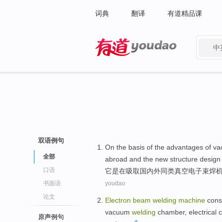
词典
翻译
有道精品课
中
有道 - 网易旗下搜索
双语例句
On
the
basis
of
the
advantages
of
va
全部
abroad and
the
new
structure
design
口语
它
是
在
吸取
国内外
同类
真空
电子束
焊
书面语
youdao
论文
Electron
beam
welding
machine
cons
vacuum
welding
chamber
,
electrical
c
原声例句