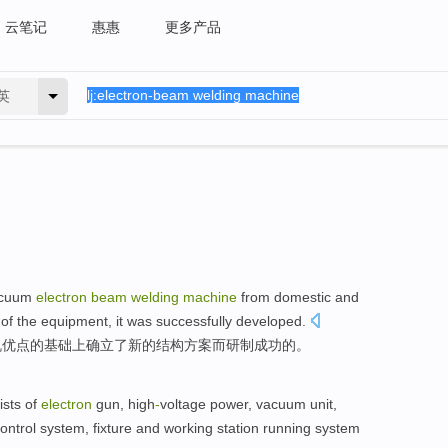
云笔记
惠惠
更多产品
英
cuum
electron
beam
welding
machine
from
domestic and
of the equipment,
it
was
successfully
developed
.
机
优点
的
基础上确立
了
新的
结构
方案
而
研制
成功
的。
ists of
electron
gun,
high
-
voltage
power
,
vacuum
unit
,
ontrol
system
,
fixture
and
working station running system