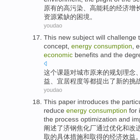
原有
的
高
污染
、
高能耗
的
经济
增
资源
紧缺
的
困境
。
youdao
This
new
subject
will
challenge
concept
,
energy
consumption
,
e
economic
benefits
and the
degr
这个
课题
对
城市
原来
的
规划
理念
益
、
宜
居
程度
等都提出了
新的
挑
youdao
This paper introduces
the
partic
reduce
energy
consumption
for
the
process
optimization
and
im
阐述
了
济钢焦化厂
通过
优化
和改
取的
具体
措施
和取得
的
经济
效益