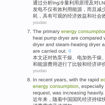
通过
分析
lng
冷
量
利用
原理
及
对
L
发电
不仅
有效
利用
能源
，
而且
减
耗
，
具有
可观的
经济
效益
和
社会
youdao
The
primary
energy
consumptio
heat
pump
dryer
are
compared
w
dryer and steam-heating dryer
a
are
carried
out.
本文还
对
热泵
干燥
、
电
加热
干燥
和
能源
费用
进行
了
比较
和
经济
评
youdao
In recent years
,
with the
rapid
e
energy
consumption
,
especially
request
,
was increasing
heavily.
近年
来，
随着
中国
国民
经济
持续