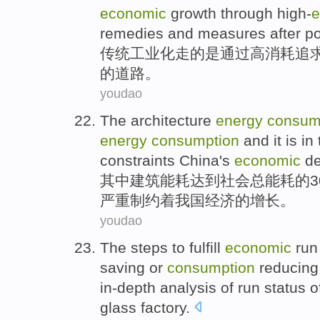
economic
growth
through
high-
e
remedies
and measures
after
po
传统
工业化
走
的
是
通过
高
消耗
追
的
道路
。
youdao
The architecture
energy
consum
energy
consumption
and it is in
constraints
China's
economic
de
其中
建筑
能耗
达到
社会
总
能耗
的
严重
制约
着
我国
经济
的增长。
youdao
The
steps
to
fulfill
economic
run
saving
or
consumption
reducing
in-depth
analysis
of run status o
glass
factory
.