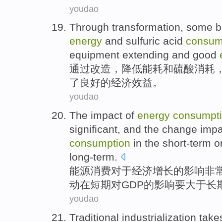
youdao
Through
transformation
, some b
energy
and
sulfuric
acid
consum
equipment
extending
and
good
通过
改造
，
降低
能耗
和
硫酸
消耗
了
良好
的
经济
效益。
youdao
The
impact
of
energy
consumpt
significant
,
and
the
change
impa
consumption
in
the short-term
o
long-term
.
能源
消费
对于
经济
增长
的
影响
非
动
在
短期
对
GDP
的影响要
大于
长
youdao
Traditional
industrialization
take