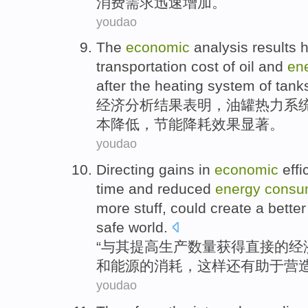
消费
需求
迅速
增加。
youdao
The
economic
analysis
results
transportation
cost
of
oil
and
en
after
the
heating
system
of
tank
经济
分析
结果
表明
，
油罐
热力
系
本
降低
，
节能
降耗效果显著。
youdao
Directing
gains
in
economic
effi
time
and
reduced
energy
consu
more stuff, could
create
a
better
safe
world
.
“
与其
提高
生产
数量
获得
直接
的
经
和
能源
的
消耗
，这样还有助于
营
youdao