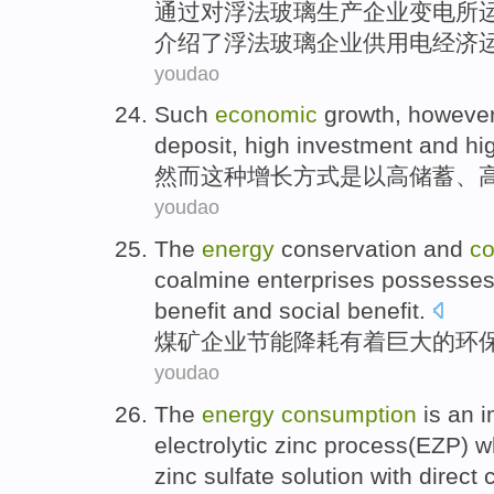
通过
对浮法
玻璃
生产
企业变电所
介绍
了浮法玻璃
企业供用电
经济
youdao
Such
economic
growth
,
howeve
deposit
,
high
investment
and hi
然而
这种
增长
方式是以
高
储蓄
、
youdao
The
energy
conservation
and
c
coalmine
enterprises
possesse
benefit
and
social
benefit.
煤矿
企业
节能
降耗
有着
巨大的
环
youdao
The
energy
consumption
is
an i
electrolytic
zinc
process
(EZP) w
zinc
sulfate
solution
with direct 