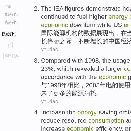
全部
The IEA
figures
demonstrate
ho
音频例句
continued to
fuel
higher
energy
视频例句
economic
downturn while
US
en
国际
能源机构的
数据
展现出
，
在
权威例句
长
停滞之际，
不断
增长的
中国
经
youdao
go
返回词典
top
Compared
with
1998,
the
usage
23%, which
revealed
a larger
co
accordance with
the
economic
g
与
1998年
相比
，2003年
电
的
使用
来了更多
的
能源
消耗
。
youdao
Increase
the
energy
-saving
emis
reduce
resource
consumption
a
increase
economic
efficiency
,
p