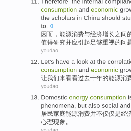
Therefore
,
the
internal
complian
consumption
and
economic
gro
the
scholars
in China
should
st
to.
因而
，
能源
消费
与
经济
增长
之间
值得
研究
并
应
引起足够
重视的
问
youdao
Let
's
have a look at
the
correlat
consumption
and
economic
gro
让
我们来
看看
过去
十年的
能源
消
youdao
Domestic
energy
consumption
i
phenomena
,
but also
social
and
居民家庭
能源
消费
并不
仅仅
是
经
心理
现象。
youdao