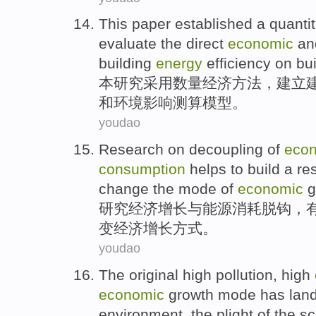
This
paper
established
a quantit
evaluate
the
direct
economic
an
building
energy
efficiency
on
bu
本
研究
采用
数量
经济
方法，
建立
和
环境
影响
测算
模型
。
youdao
Research
on
decoupling
of
eco
consumption
helps to
build
a
re
change
the
mode
of
economic
g
研究
经济
增长
与
能源
消耗
脱钩
，
变
经济增长
方式
。
youdao
The original
high
pollution
, high
economic
growth
mode
has
lan
environment
, the
plight
of the
sc