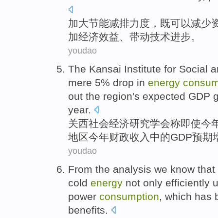
加大
节能
减排
力度
，
既
可以
减少
加
经济
效益
、
带动
技术
进步
。
youdao
The
Kansai
Institute
for
Social
a
mere
5%
drop
in
energy
consum
out the
region
's
expected
GDP
year
.
关西
社会
经济
研究
学会
称
即使
今
地区
今年
财政收入
中的
GDP
预期
youdao
From the
analysis
we know that
cold
energy
not only
efficiently
u
power
consumption
,
which has
benefits
.