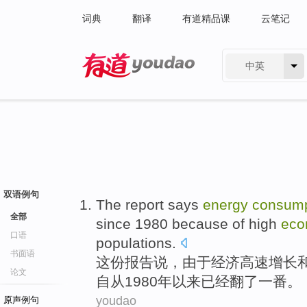
词典
翻译
有道精品课
云笔记
中英
有道 - 网易旗下搜索
双语例句
The report
says
energy
consump
全部
since
1980
because
of high
eco
口语
populations
.
书面语
这份
报告
说
，
由于
经济
高速增长
论文
自从
1980年以来
已经
翻了一番
。
youdao
原声例句