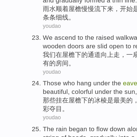
and
gradually
formed
a thin
line
.
雨水
顺着
屋檐
慢慢
流下来
，
开始
条条
细线。
youdao
We
ascend to
the
raised
walkw
wooden
doors
are
slid
open
to r
我们
在
屋檐下
的
通道
向上走，
一
有
的
房间
。
youdao
Those who
hang
under
the
eav
beautiful
,
colorful
under the
sun
那些
挂
在
屋檐
下
的
冰棱
是
最美
的
彩夺目
。
youdao
The rain
began
to
flow down
alo