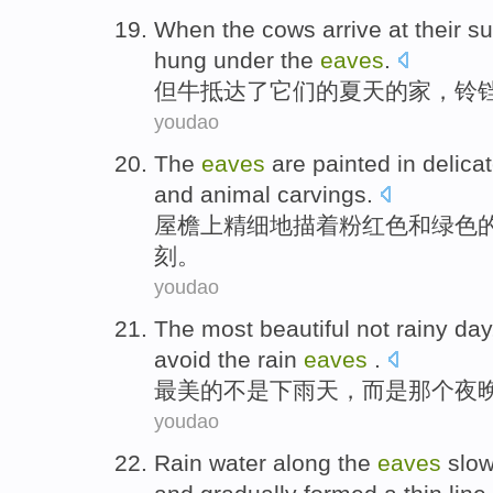
When
the cows
arrive at
their
s
hung
under the
eaves
.
但
牛
抵达
了
它们的
夏天
的
家
，
铃
youdao
The
eaves
are painted in
delica
and
animal
carvings
.
屋檐
上
精细
地描着
粉红色
和
绿色
刻。
youdao
The most beautiful
not
rainy day
avoid
the rain
eaves
.
最美
的
不是
下雨天
，
而是
那个
夜
youdao
Rain water
along the
eaves
slow