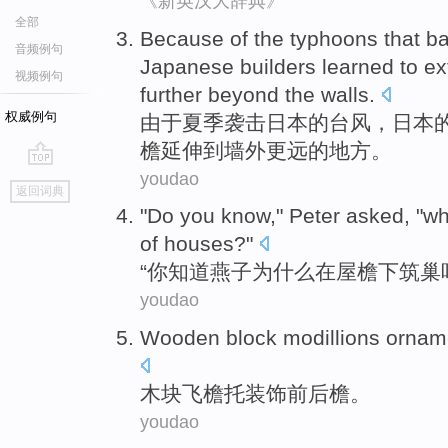
《新英汉大辞典》
全部
Because
of
the
typhoons
that ba
音频例句
Japanese
builders
learned to
ex
视频例句
further beyond
the
walls
.
权威例句
由于
夏季
袭击
日本
的
台风
，
日本
檐
延伸
到
墙外
更远
的地方。
youdao
go
返回词典
top
"
Do you
know
,"
Peter
asked
, "
w
of houses?"
“
你
知道
燕子
为什么
在
屋檐
下
筑巢
youdao
Wooden block modillions
orname
木块
飞檐托装饰前后檐。
youdao