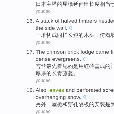
日本
宝塔
的
屋檐延伸出长度相当
youdao
A
stack
of
halved timbers
nestle
the side
wall
.
一
堆
切成同样长短
的木头
，
倚
着
youdao
The
crimson brick
lodge came
f
dense
evergreens
.
苔丝
最先
看见
的是用
红砖
盖成的
厚厚的
长青
藤蔓。
youdao
Also
,
eaves
and
perforated
scre
overhanging
snow
.
另外
，
屋檐
和
穿孔
隔板
的
安装
是
youdao