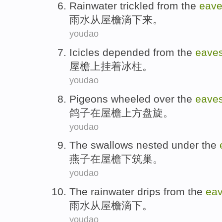
Rainwater trickled
from
the
eav
雨水
从
屋檐滴下来。
youdao
Icicles
depended from the
eave
屋檐
上挂着冰柱
。
youdao
Pigeons
wheeled
over the
eave
鸽子
在
屋檐上方
盘旋
。
youdao
The swallows
nested
under the
燕子
在
屋檐下筑巢
。
youdao
The rainwater
drips
from
the
ea
雨水
从
屋檐
滴下
。
youdao