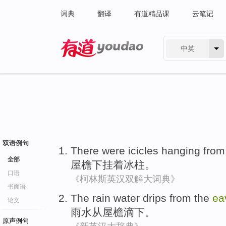
词典
翻译
有道精品课
云笔记
中英
有道 - 网易旗下搜索
双语例句
There were
icicles hanging
from
全部
屋檐下
挂着
冰柱
。
口语
《柯林斯英汉双解大词典》
书面语
The rain water
drips
from
the
ea
论文
雨水
从
屋檐
滴下
。
原声例句