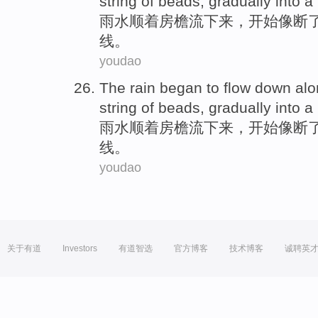
string
of
beads
,
gradually
into
a
雨水
顺着
房檐
流下来
，
开始
像
断
线。
youdao
The rain
began
to
flow down
alo
string
of
beads
,
gradually
into
a
雨水
顺着
房檐
流下来
，
开始
像
断
线。
youdao
关于有道
Investors
有道智选
官方博客
技术博客
诚聘英