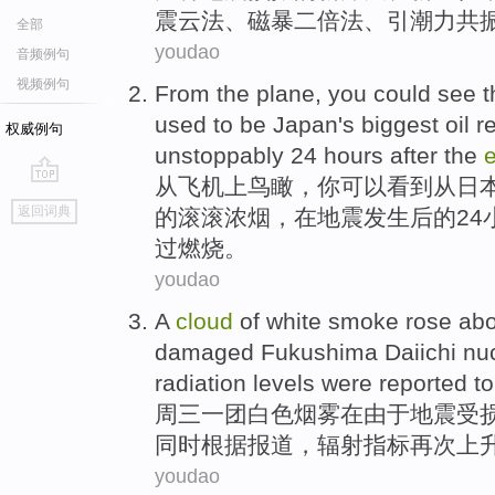
震
云
法、
磁暴二倍
法、引
潮
力
共
全部
youdao
音频例句
视频例句
From
the plane
,
you
could
see
t
used to
be
Japan
's
biggest
oil r
权威例句
unstoppably
24
hours
after
the
从
飞机
上鸟瞰，
你
可以
看到
从
日
go
返回词典
的
滚滚
浓烟，
在
地震发生
后
的
24
top
过燃烧。
youdao
A
cloud
of
white
smoke
rose
ab
damaged Fukushima Daiichi
nuc
radiation levels
were
reported
t
周三
一
团
白色
烟雾
在由于地震受
同时
根据报道
，
辐射
指标再次上
youdao