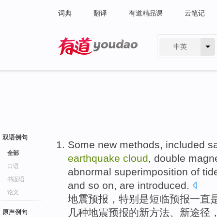
词典
翻译
有道精品课
云笔记
中英
有道 - 网易旗下搜索
双语例句
Some
new
methods
, included
sa
全部
earthquake
cloud
,
double
magne
口语
abnormal
superimposition
of
tid
书面语
and so on
, are
introduced
.
论文
地震
预报，特别是短临预报一直
几种地震预报的
新
方法
、新途径
原声例句