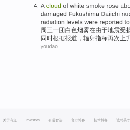
A
cloud
of
white
smoke
rose
ab
damaged Fukushima Daiichi
nuc
radiation levels
were
reported
t
周三
一
团
白色
烟雾
在由于地震受
同时
根据报道
，
辐射
指标再次上
youdao
关于有道
Investors
有道智选
官方博客
技术博客
诚聘英