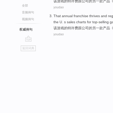
该
游戏
的
特许费
跟
公司的另一款产品
全部
youdao
音频例句
That
annual franchise thrives and re
视频例句
the U. s
sales
charts
for
top
-
selling
g
该
游戏
的
特许费
跟
公司的另一款产品
权威例句
youdao
go
返回词典
top