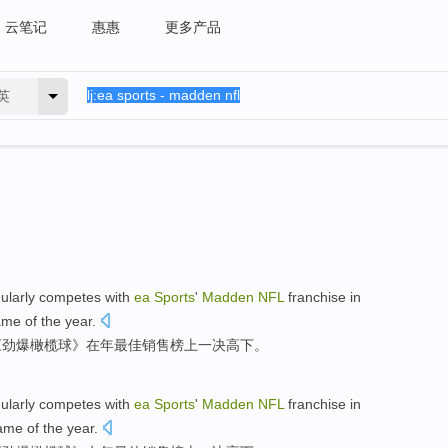
云笔记
惠惠
更多产品
英
gularly competes
with
ea
Sports
'
Madden
NFL
franchise
in
ame
of the
year
.
《
劲爆橄榄球
》
在
年最佳
销售
榜
上一决
高下
。
gularly competes
with
ea
Sports
'
Madden
NFL
franchise
in
ame
of the
year
.