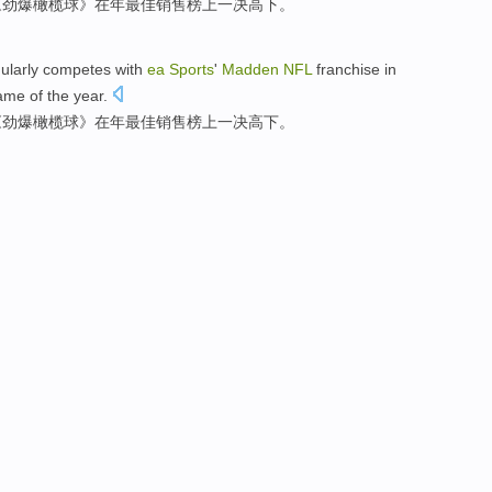
《
劲爆橄榄球
》
在
年最佳
销售
榜
上一决
高下
。
gularly competes
with
ea
Sports
'
Madden
NFL
franchise
in
ame
of the
year
.
《
劲爆橄榄球
》
在
年最佳
销售
榜
上一决
高下
。