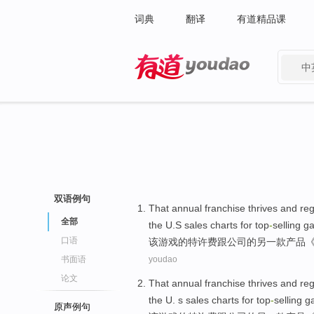
词典
翻译
有道精品课
中
有道 - 网易旗下搜索
双语例句
That
annual franchise thrives and re
全部
the U.S
sales
charts
for
top
-
selling
g
口语
该
游戏
的
特许费
跟
公司的另一款产品
书面语
youdao
论文
That
annual franchise thrives and re
the U. s
sales
charts
for
top
-
selling
g
原声例句