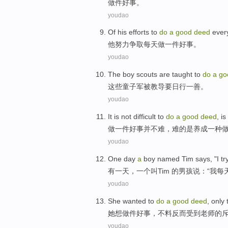
做
件
好事
。
youdao
Of
his
efforts to
do
a
good
deed
ever
他
努力
争取
每天
做
一
件
好事
。
youdao
The
boy scouts
are
taught
to
do
a
go
这些
童子军
被
教导
要
日
行
一
善
。
youdao
It
is not
difficult to
do
a
good
deed
,
is
做
一
件
好事
并不
难
，难的
是
养成一种
youdao
One
day
a
boy
named
Tim
says
, "
I
tr
有
一
天
，
一
个
叫
Tim
的
男孩
说
：“
我
每
youdao
She
wanted to
do
a
good
deed
,
only
她
想
做
件
好事
，
不料
反而
受到
老师的
youdao