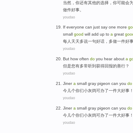
当然，
你
还有其他的
选择
，你
可能
会
做件
好事
。
youdao
If everyone can
just
say
one
more
go
small
good
will
add up to
a
great
goo
每人
天天
多
说
一句
好话，多
做
一
件
好
youdao
But
how
often
do
you
hear about
a
g
但是
您
有多
常
听到
获得回报
的
善行
？
youdao
Jiner
a
small
gray
pigeon
can you
do
今儿
个你们
小
灰
鸽
可
办
了一
件
大
好事
youdao
Jiner
a
small
gray
pigeon
can you
do
今儿
个你们
小
灰
鸽
可
办
了一
件
大
好事
youdao