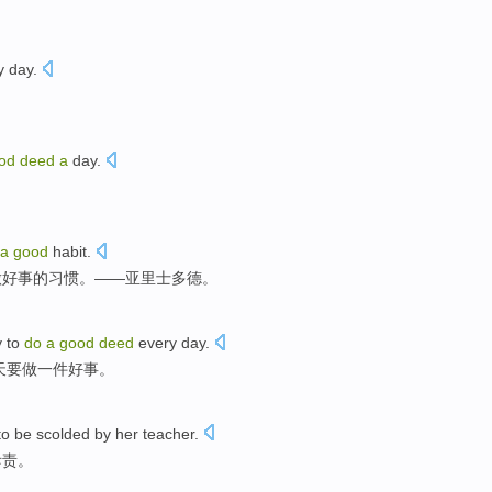
y day
.
od
deed
a
day
.
a
good
habit.
做好事的习惯。——亚里士多德。
y to
do
a
good
deed
every
day.
天
要
做
一件
好事
。
to
be scolded by
her
teacher
.
斥责。