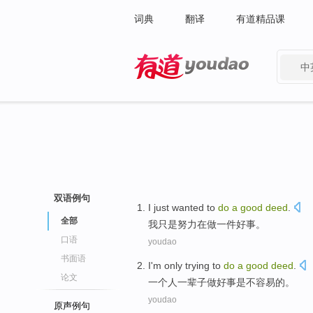
词典
翻译
有道精品课
中
有道 - 网易旗下搜索
双语例句
I
just wanted
to
do
a
good
deed
.
全部
我
只是
努力在
做
一
件好事。
口语
youdao
书面语
I
'm
only trying to
do
a
good
deed
.
论文
一个
人一辈子
做好事
是不
容易的。
youdao
原声例句