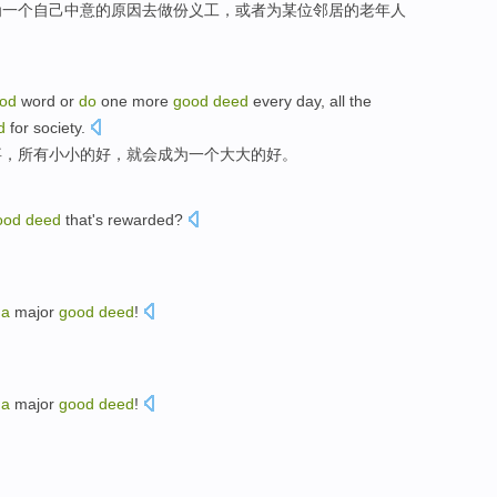
为
一个
自己
中意的
原因
去
做
份
义工
，
或者
为某位
邻居
的老年人
od
word or
do
one
more
good
deed
every day
,
all
the
d
for society.
事
，
所有
小小的
好
，
就会
成为
一
个大大的好。
ood
deed
that
's
rewarded
?
a
major
good
deed
!
！
a
major
good
deed
!
！