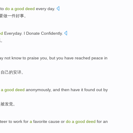
 to
do
a
good
deed
every
day.
要
做
一件
好事
。
ed
Everyday.
I
Donate
Confidently
.
拣
。
y not know
to
praise you,
but
you have
reached
peace in
了
自己
的安详
。
o
a
good
deed
anonymously
,
and then
have
it found out
by
然
被
发觉
。
teer
to work
for
a
favorite
cause
or
do
a
good
deed
for an