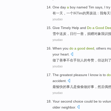
One
day
a
boy
named
Tim
says
,
I
try
有
一
天
，
一
个
叫
Tim
的
男孩
说
：
我
每天
youdao
Give
Timely
Help and
Do
a
Good
De
雪中送炭
，日行
一
善
，
捐赠
对象
我
识
youdao
When you
do
a
good
deed
,
others
ma
your
heart
.
做
了
善事
不在乎
别人
的夸赞
，
但
达到
youdao
The greatest
pleasure
I know
is
to
d
accident
.
最
愉快
的
事儿
是
偷偷
做好事
，
然后
偶
youdao
Your
second
choice
could
be
to
volun
older
neighbor
.