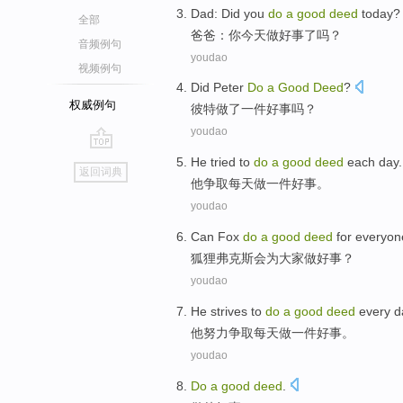
Dad
: Did
you
do
a
good
deed
today
?
全部
爸爸
：
你
今天
做好事
了吗？
音频例句
youdao
视频例句
Did Peter
Do
a
Good
Deed
?
权威例句
彼特
做
了一
件
好事
吗？
youdao
go
He
tried to
do
a
good
deed
each day
.
返回词典
top
他
争取
每天
做
一
件
好事
。
youdao
Can
Fox
do
a
good
deed
for
everyon
狐狸
弗克斯
会
为
大家
做好事
？
youdao
He
strives to
do
a
good
deed
every d
他
努力
争取
每天
做
一
件
好事
。
youdao
Do
a
good
deed
.