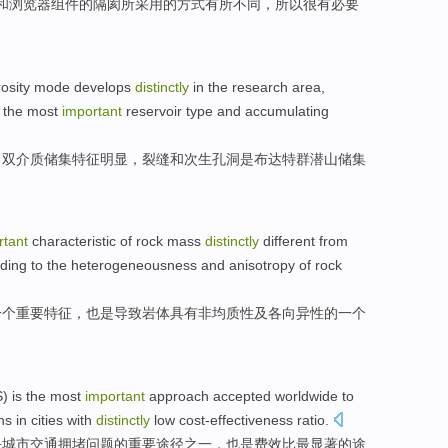
和
浏览器
组件
的隔阂所采用的
方式
有所
不同
，
所以
很
有必要
osity
mode develops
distinctly
in the research area,
the
most
important
reservoir
type
and
accumulating
）
双
介质
储集
特征
明显
，裂缝
和
次生
孔洞
是
布达特群潜山储集
rtant
characteristic
of
rock
mass
distinctly
different from
ding to
the heterogeneousness
and
anisotropy
of
rock
一
个
重要
特征
，
也是
导致
岩体具有非均
质
性
及
各
向异性
的一个
S)
is
the most
important
approach
accepted
worldwide to
ns
in cities
with
distinctly
low
cost-effectiveness
ratio
.
决
城市
交通
拥堵
问题
的
重要
途径
之一
，
也是费效
比
最
显著
的途