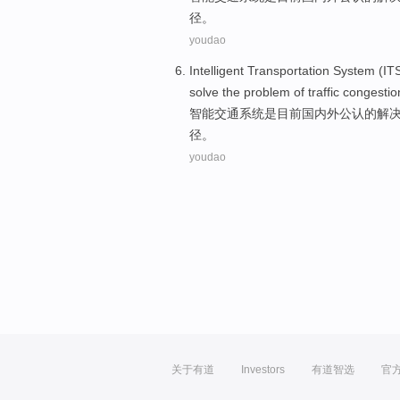
径。
youdao
Intelligent
Transportation
System
(IT
solve
the
problem
of
traffic
congestio
智能
交通
系统
是
目前国内外
公认
的
解
径。
youdao
关于有道
Investors
有道智选
官