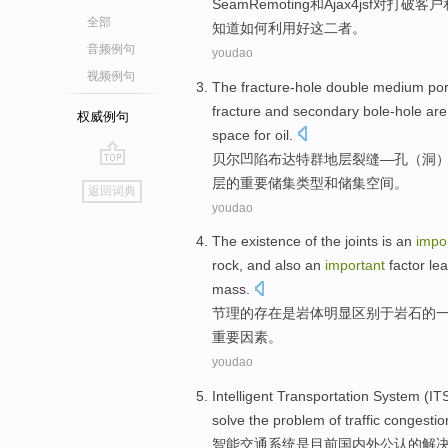
Seam
Remoting
和
Ajax4jsf
对
打破
客户
全部
知道
如何
利用好
这二者。
音频例句
youdao
视频例句
The fracture-hole
double
medium
por
fracture
and
secondary bole-hole
are
权威例句
space for oil.
贝尔
凹陷
布达特群地层
裂缝
—
孔
（洞
go
层
的
重要
储集
类型
和储集空间。
返回词典
top
youdao
The
existence
of
the
joints
is
an
impo
rock
,
and also
an
important
factor
lea
mass.
节理
的
存在
是
岩体
明显
区别
于
岩石
的
重要
因素
。
youdao
Intelligent
Transportation
System
(IT
solve
the
problem
of
traffic
congestio
智能
交通
系统
是
目前国内外
公认
的
解