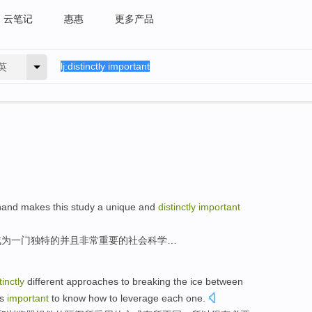
云笔记
惠惠
更多产品
英
thand
makes
this
study
a
unique
and
distinctly
important
成为一门
独特的
并且
非常
重要
的
社会
科学
…
tinctly
different
approaches
to
breaking
the ice between
's
important
to
know
how to
leverage
each one.