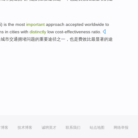
S)
is
the most
important
approach
accepted
worldwide to
ns
in cities
with
distinctly
low
cost-effectiveness
ratio
.
决
城市
交通
拥堵
问题
的
重要
途径
之一
，
也是费效
比
最
显著
的途
方博客
技术博客
诚聘英才
联系我们
站点地图
网络举报