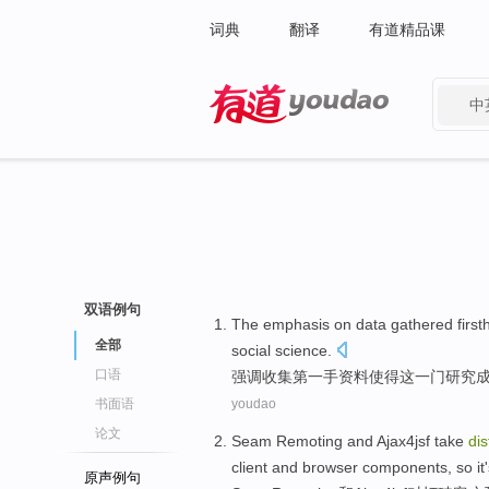
词典
翻译
有道精品课
中
有道 - 网易旗下搜索
双语例句
The emphasis on
data
gathered
firs
全部
social
science
.
口语
强调
收集
第一手资料
使得
这
一
门
研究
书面语
youdao
论文
Seam
Remoting
and
Ajax4jsf
take
dis
client
and
browser
components
,
so
it
原声例句