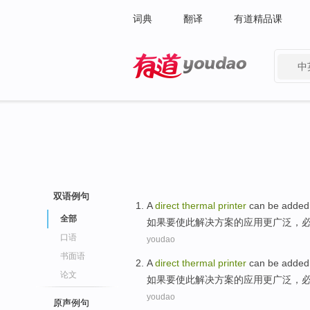
词典
翻译
有道精品课
中
有道 - 网易旗下搜索
双语例句
A
direct
thermal
printer
can be
added
全部
如果
要
使
此
解决方案
的
应用更广泛，
口语
youdao
书面语
A
direct
thermal
printer
can be
added
论文
如果
要
使
此
解决方案
的
应用更广泛，
youdao
原声例句