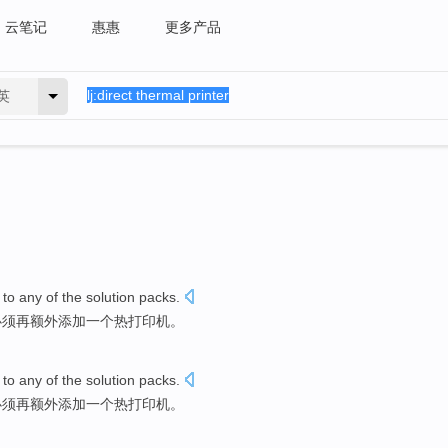
云笔记
惠惠
更多产品
英
to
any
of
the
solution
packs.
必须再
额外添加
一个
热
打印机
。
to
any
of
the
solution
packs.
必须再
额外添加
一个
热
打印机
。