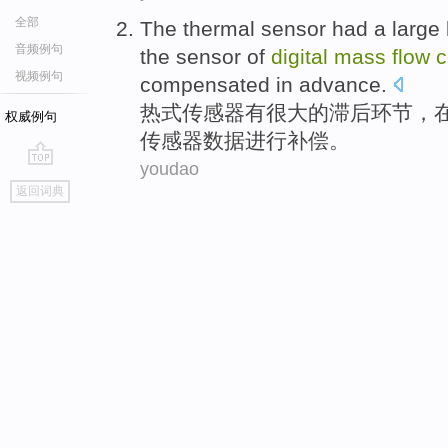
全部
The
thermal
sensor
had
a large
音频例句
the
sensor of
digital
mass
flow
c
视频例句
compensated
in advance.
热式
传感器
有
很大
的
滞后
环节
，
权威例句
传感器
数据
进行补偿
。
youdao
go
返回词典
top