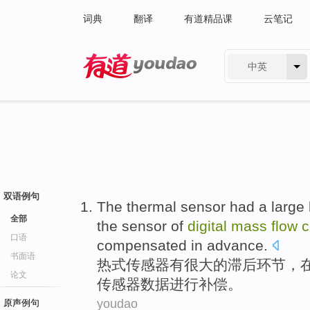
词典
翻译
有道精品课
云笔记
中英
有道 - 网易旗下搜索
双语例句
The
thermal
sensor
had
a large
全部
the
sensor of
digital
mass
flow
c
口语
compensated
in advance.
书面语
热式
传感器
有
很大
的
滞后
环节
，
论文
传感器
数据
进行补偿
。
youdao
原声例句