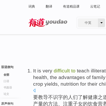
词典
翻译
有道精品课
云笔记
中英
有道 - 网易旗下搜索
双语例句
It is
very
difficult
to
teach
illitera
全部
health
,
the
advantages
of
famil
口语
crop
yields
,
nutrition
for
their ch
书面语
论文
要
教导
不
识字
的
人们
了解
健康
之
产量
的
方法
、注重子女的
饮食营
原声例句