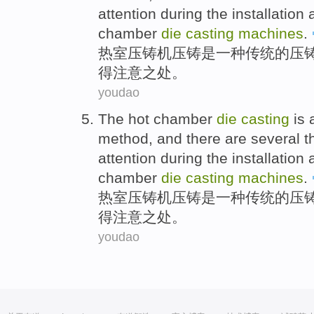
attention
during
the installation
chamber
die
casting
machines
.
热
室
压铸机
压铸
是
一种
传统
的压
得
注意之处。
youdao
The
hot
chamber
die
casting
is
method
, and
there are
several
t
attention
during
the installation
chamber
die
casting
machines
.
热
室
压铸机
压铸
是
一种
传统
的压
得
注意之处。
youdao