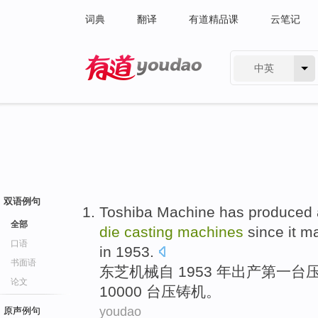
词典
翻译
有道精品课
云笔记
中英
有道 - 网易旗下搜索
双语例句
Toshiba
Machine
has
produced
全部
die
casting
machines
since
it m
口语
in 1953.
书面语
东芝
机械
自
1953 年
出产
第一
台
论文
10000 台压铸机。
youdao
原声例句