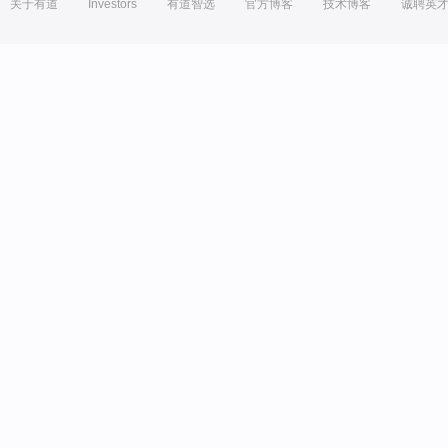
关于有道
Investors
有道智选
官方博客
技术博客
诚聘英