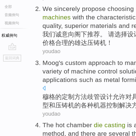
全部
We
sincerely
propose
choosing
音频例句
machines
with the characteristi
视频例句
quality
,
superior
materials and
r
我们
诚意
向阁下
推荐
。 请
选择
设
权威例句
价格
合理
的
雄达
压铸机
！
youdao
go
返回词典
top
Moog's
custom
approach
to man
variety
of
machine
control
solut
applications
such as
metal
form
穆格
的
定制
方法
歧管
设计
允许
对
型
和
压铸机的
各种
机器
控制
解决
youdao
The
hot
chamber
die
casting
is
method
, and
there are
several
t