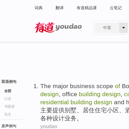
词典
翻译
有道精品课
云笔记
中英
有道 - 网易旗下搜索
双语例句
The major
business
scope
of
Bo
全部
design
,
office
building
design
,
c
口语
residential
building
design
and
h
书面语
主要
提供
别墅
、
居住
住宅小区、
论文
各种
设计
业务
。
youdao
原声例句