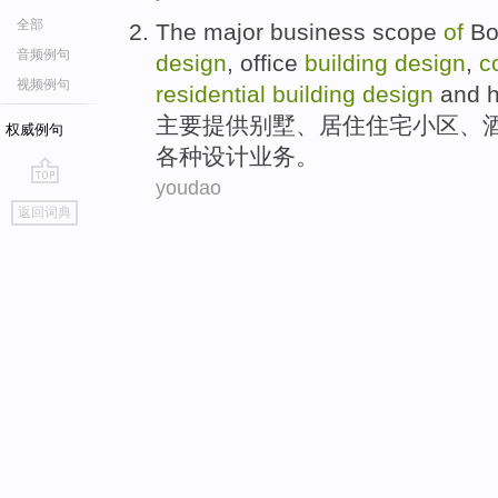
全部
The major
business
scope
of
Bo
音频例句
design
,
office
building
design
,
c
视频例句
residential
building
design
and
h
主要
提供
别墅
、
居住
住宅小区、
权威例句
各种
设计
业务
。
youdao
go
返回词典
top