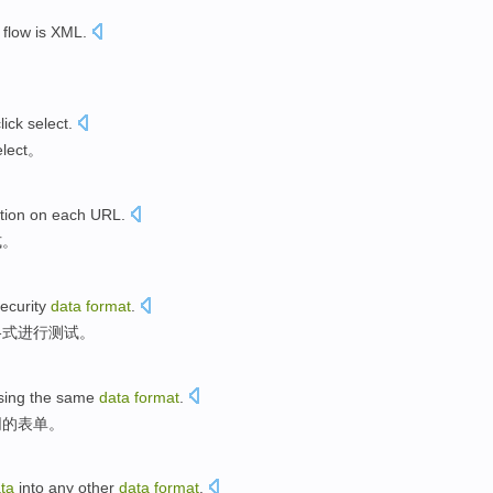
flow
is
XML
.
lick
select
.
elect
。
tion
on
each
URL
.
式
。
ecurity
data
format
.
格式
进行测试
。
sing
the
same
data
format
.
同
的
表单
。
ta
into
any
other
data
format
.