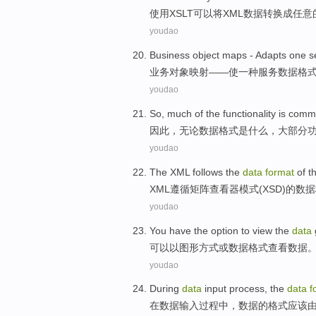
使用XSLT
可以
将
XML
数据
转换成
任意
youdao
Business
object
maps
-
Adapts
one
s
业务
对象
映射
——
使
一
种
服务
数据
格
youdao
So
,
much
of
the
functionality
is
comm
因此
，
无论
数据
格式
是
什么，
大部分
youdao
The XML
follows
the
data
format
of
t
XML
遵循
矩阵
查看器
模式
(
XSD
)
的
数据
youdao
You have the option to
view the
data
可以
以图形方式
或
数据
格式
查看
数据
youdao
During
data
input
process
, the
data
f
在
数据
输入
过程中
，数据的
格式
应该