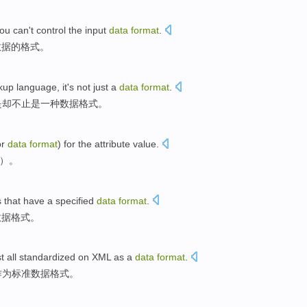
ou
can't
control
the
input
data
format
.
数据
的
格式
。
kup
language
,
it
's
not just
a
data
format
.
是
却
不止
是
一种
数据
格式
。
or
data
format
) for
the
attribute
value.
）。
s
that
have a
specified
data
format
.
数据
格式
。
t
all
standardized
on
XML
as a
data
format
.
作为
标准
数据格式。