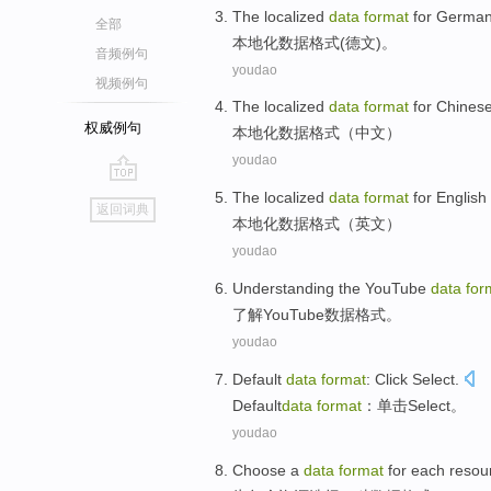
The localized
data
format
for Germa
全部
本地化
数据
格式
(
德文
)。
音频例句
youdao
视频例句
The localized
data
format
for Chines
权威例句
本地化
数据
格式
（
中文
）
youdao
go
The localized
data
format
for English
返回词典
top
本地化
数据
格式
（
英文
）
youdao
Understanding
the YouTube
data
for
了解
YouTube
数据
格式
。
youdao
Default
data
format
:
Click
Select
.
Default
data
format
：
单击
Select
。
youdao
Choose
a
data
format
for
each
resou