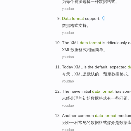
为
每个
资源
选择
一种
数据
格式
。
youdao
Data
format
support
.
数据
格式
支持
。
youdao
The XML
data
format
is ridiculously
e
XML
数据
格式
相当
简单
。
youdao
Today
XML
is
the default
,
expected
d
今天
，
XML
是
默认
的、
预定
数据
格式
youdao
The naive
initial
data
format
has
som
未经
处理的
初始
数据
格式
有
一些
问题
youdao
Another
common
data
format
mediu
另外一种
常见
的
数据
格式
媒介
是
数据
youdao