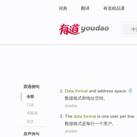
词典
翻译
有道精品课
中
有道 - 网易旗下搜索
双语例句
Data
format
and
address
space
.
全部
数据
格式
和
地址
空间
。
口语
youdao
书面语
The
data
format
is
one
user
per line
.
论文
数据
格式
是
每行
一个
用户
。
youdao
原声例句