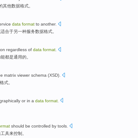
的
其他
数据
格式
。
ervice
data
format
to
another
.
式
适合于另一种服务数据格式。
on
regardless
of
data
format
.
功能
都是
通用
的
。
he
matrix
viewer
schema
(
XSD
).
格式
。
graphically
or
in a
data
format
.
。
ormat
should be
controlled
by
tools
.
由
工具
来控制
。