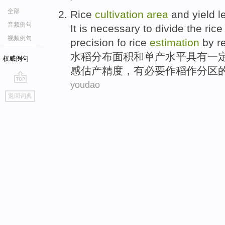
全部
Rice
cultivation
area
and
yield
l
音频例句
It is necessary
to
divide
the
rice
视频例句
precision
fo
rice
estimation
by r
水稻
分布
面积
和
单产
水平
具有
一
权威例句
感估产
精度
，
有
必要
作稻
作分区
youdao
go
返回词典
top