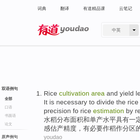
词典
翻译
有道精品课
云笔记
中英
有道 - 网易旗下搜索
双语例句
Rice
cultivation
area
and
yield
l
全部
It is necessary
to
divide
the
rice
口语
precision
fo
rice
estimation
by r
书面语
水稻
分布
面积
和
单产
水平
具有
一
论文
感估产
精度
，
有
必要
作稻
作分区
youdao
原声例句