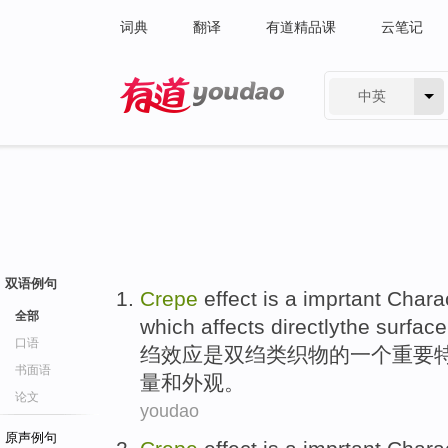
词典
翻译
有道精品课
云笔记
中英
有道 - 网易旗下搜索
双语例句
Crepe
effect
is
a
imprtant
Charac
全部
which affects
directlythe surface
口语
绉
效应
是
双绉
类织物
的
一个
重要
书面语
量
和
外观
。
论文
youdao
原声例句