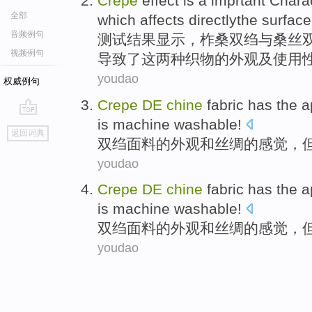
Crepe
effect is a
imprtant
Charac
全部
which affects directlythe surfac
音频例句
测试结果显示，柞桑
双绉
与
桑丝
视频例句
导致
了这
两种
织物
的外观及使用
youdao
权威例句
Crepe
DE
chine
fabric
has
the
a
is
machine washable
!
go
返回词典
top
双绉
面料
的
外观
和
丝绸
的
感觉
，
youdao
Crepe
DE
chine
fabric
has
the
a
is
machine washable
!
双绉
面料
的
外观
和
丝绸
的
感觉
，
youdao