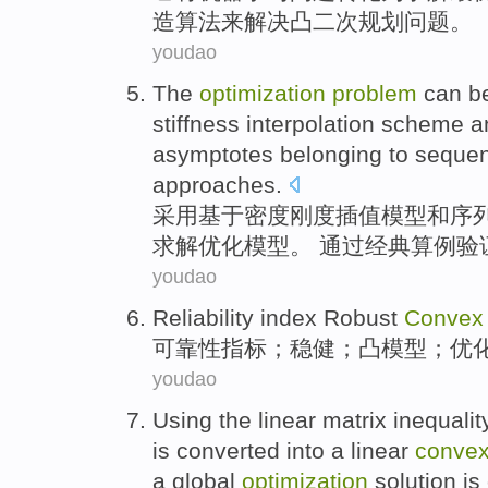
造
算法
来
解决
凸
二次
规划
问题。
youdao
The
optimization
problem
can
b
stiffness
interpolation scheme
a
asymptotes
belonging to
sequen
approaches.
采用
基于
密度
刚度
插值
模型
和
序
求解
优化
模型。 通过经典算例验
youdao
Reliability
index
Robust
Convex
可靠性
指标
；
稳健
；
凸
模型
；
优
youdao
Using the
linear
matrix
inequalit
is
converted into
a
linear
conve
a
global
optimization
solution
is 