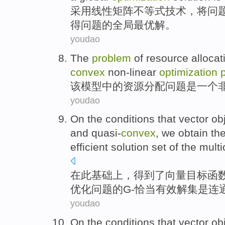
采用
线性
矩阵
不等式
技术
，
将
问
得
问题
的
全局
最
优
解
。
youdao
The
problem
of
resource
allocat
convex
non-linear
optimization
该
模型
中的
资源
分配问题
是
一个
youdao
On
the conditions that
vector
ob
and quasi-
convex
,
we obtain
th
efficient
solution
set
of
the multi
在
此基础上，
得到
了
向量
目标
函
优化
问题的G-恰当
有效
解
集
是连
youdao
On
the conditions that
vector
ob