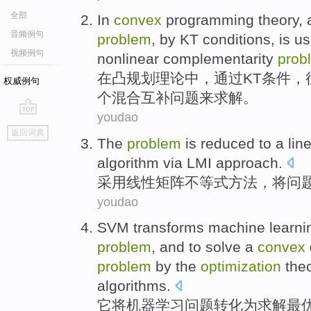
全部
In
convex
programming
theory
,
音频例句
problem
,
by
KT
conditions
,
is us
视频例句
nonlinear complementarity
prob
在
凸
规划
理论
中，
通过
KT
条件
，
权威例句
个
混合
互补
问题来求解。
youdao
go
返回词典
top
The
problem
is reduced to
a
lin
algorithm
via
LMI
approach
.
采用
线性
矩阵
不等式
方法
，将
问
youdao
SVM transforms
machine
learni
problem
,
and
to
solve
a
convex
problem
by the
optimization
the
algorithms
.
它将
机器
学习
问题
转化
为求解
最