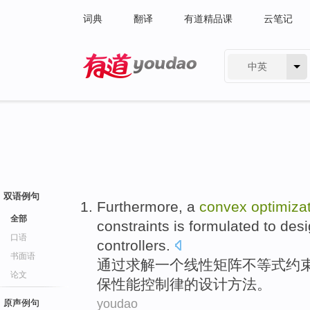
词典
翻译
有道精品课
云笔记
中英
有道 - 网易旗下搜索
双语例句
Furthermore
,
a
convex
optimiza
全部
constraints is formulated
to
desi
口语
controllers
.
书面语
通过求解
一个
线性
矩阵不等式
约
论文
保性能控制律的
设计
方法。
youdao
原声例句