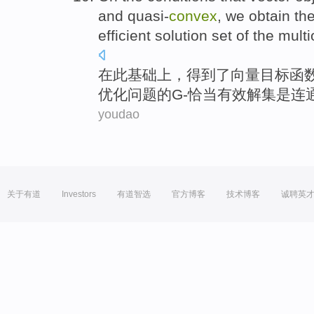
and quasi-
convex
,
we obtain
th
efficient
solution
set
of
the multi
在
此基础上，
得到
了
向量
目标
函
优化
问题的G-恰当
有效
解
集
是连
youdao
关于有道
Investors
有道智选
官方博客
技术博客
诚聘英