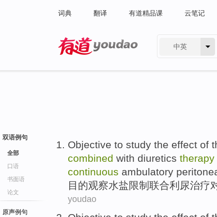
词典
翻译
有道精品课
云笔记
中英
有道 - 网易旗下搜索
双语例句
Objective
to study
the
effect
of
t
全部
combined
with
diuretics
therapy
口语
continuous
ambulatory
peritone
书面语
目的
观察
水
盐
限制
联合
利尿
治疗
论文
youdao
原声例句