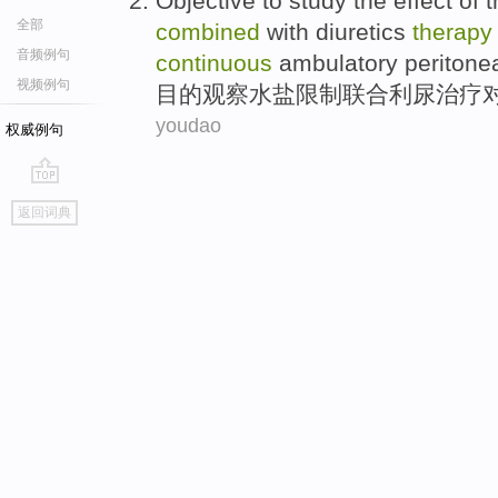
Objective
to study
the
effect
of
t
全部
combined
with
diuretics
therapy
音频例句
continuous
ambulatory
peritone
视频例句
目的
观察
水
盐
限制
联合
利尿
治疗
youdao
权威例句
go
返回词典
top