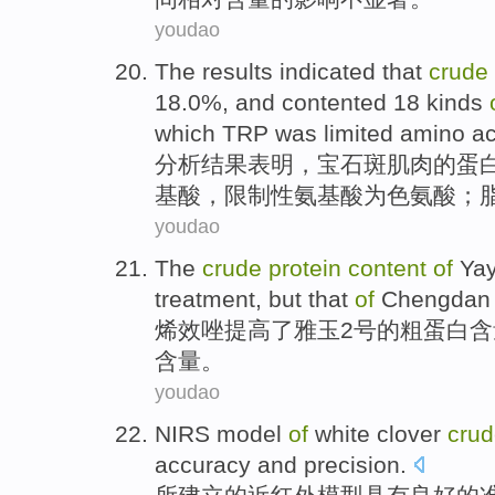
youdao
The results
indicated that
crude
18.0%, and contented
18
kinds
which TRP
was
limited
amino
ac
分析
结果
表明
，宝石斑肌肉的
蛋
基酸
，
限制性
氨基酸为
色氨酸
；
youdao
The
crude
protein
content
of
Ya
treatment,
but
that
of
Chengdan
烯效唑
提高了
雅
玉
2
号
的
粗
蛋白
含
含量。
youdao
NIRS
model
of
white
clover
cru
accuracy
and
precision
.