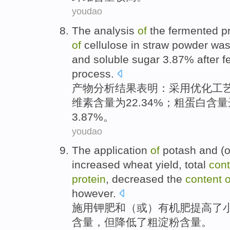
youdao
The
analysis
of
the
fermented
p
of
cellulose
in
straw
powder
was
and
soluble
sugar
3.87%
after
f
process
.
产物
分析
结果
表明：
采用
优化
工
维素
含量
为22.34%；
粗
蛋白含量
3.87%。
youdao
The
application
of
potash
and
(
o
increased
wheat
yield
,
total
cont
protein
,
decreased
the
content
o
however
.
施用
钾肥
和
（
或
）
有机肥
提高了
含量
，
但
降低
了
粗
淀粉
含量。