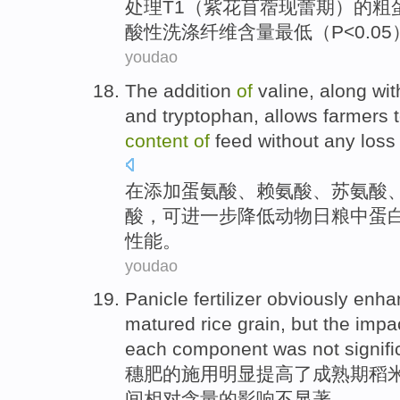
处理
T1
（
紫花苜蓿现蕾期
）
的
粗
酸性
洗涤
纤维含量
最低
（
P
<0.0
youdao
The
addition
of
valine
,
along wit
and
tryptophan
, allows farmers 
content
of
feed
without
any los
在
添加
蛋氨酸
、
赖氨酸
、苏
氨酸
酸，可
进一步
降低
动物
日粮
中
蛋
性能
。
youdao
Panicle
fertilizer
obviously
enha
matured
rice grain
,
but
the
impa
each
component
was not
signifi
穗
肥
的施用
明显
提高了
成熟期
稻
间相对
含量
的
影响
不
显著
。