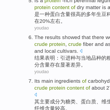
Is
a
protein
-rich
perennial
legu
protein
content
of
dry
matter
is 
是
一种
蛋白
含量很高
的多年生
豆
在20%左右。
youdao
The results
showed that
there w
crude
protein
,
crude
fiber
and
a
and
local
cultivars
.
结果
表明
：
引进种
与
当地
品种
的
分
含量
存在
显著
差异
。
youdao
Its
main
ingredients
of
carbohyd
crude
protein
content
of
about
2
其
主要
成分
为
糖类
、
蛋白质
、
维
纤维
含量
较高
。