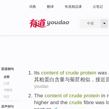
词典
翻译
有道精品课
云笔记
中英
有道 - 网易旗下搜索
双语例句
Its
content
of
crude
protein
was 
全部
其
粗
蛋白
含量
与菊苣
相似
，接近
口语
youdao
书面语
The
content
of
crude
protein
in
r
论文
higher
and
the
crude
fibre
was
l
原声例句