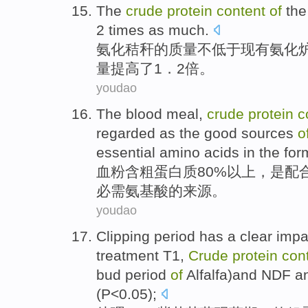
The
crude
protein
content
of
th
2
times as much
.
氨化
秸秆
的
质量不低于
现有
氨化
量
提高了1．2倍。
youdao
The blood meal,
crude
protein
c
regarded as the
good
sources
o
essential
amino acids
in
the for
血粉含粗
蛋白质
80%以上，
是
配
必需
氨基酸
的
来源
。
youdao
Clipping period has a clear impa
treatment
T1
,
Crude
protein
con
bud period
of
Alfalfa)
and
NDF
a
(
P
<0.05);