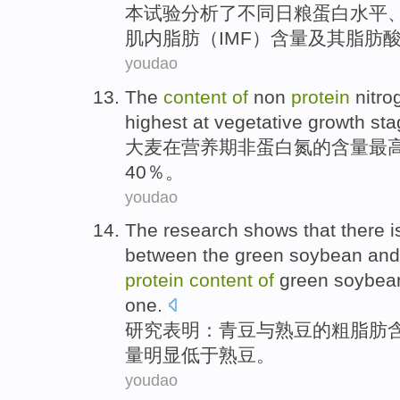
本
试验
分析了
不同日粮
蛋白
水平
肌
内
脂肪
（
IMF
）
含量
及其
脂肪
youdao
The
content
of
non
protein
nitro
highest
at
vegetative
growth
sta
大麦
在
营养
期
非蛋白
氮
的
含量
最
40％。
youdao
The research
shows that
there i
between the green
soybean
and
protein
content
of
green soybea
one.
研究
表明
：青豆
与
熟
豆
的
粗
脂肪
量
明显
低于
熟豆。
youdao