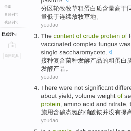
pasture
.
全部
分区轮牧
牧草
粗
蛋白质
含量
高于
音频例句
量
低于
连续
放牧
草地。
视频例句
youdao
权威例句
The
content
of
crude
protein
of
vaccinated
complex
fungus
wa
single
saccharomycete
.
go
返回词典
top
接种
复合
菌种
发酵
产品
的
粗
蛋白
发酵产品。
youdao
There were
not
significant diffe
about
yield
, volume weight
of
se
protein
, amino acid and
nitrate
, 
施用含
硝
态
氮
的
硝酸铵
并没有
提
youdao