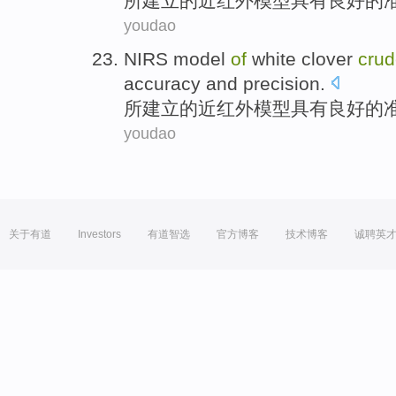
所建立
的
近
红外
模型
具有
良好
的
youdao
NIRS
model
of
white
clover
cru
accuracy
and
precision
.
所建立
的
近
红外
模型
具有
良好
的
youdao
关于有道
Investors
有道智选
官方博客
技术博客
诚聘英