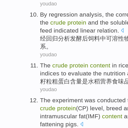
youdao
By
regression
analysis
, the cor
the
crude
protein
and
the
solubl
feed
indicated
linear
relation
.
经
回归
分析
发酵
后
饲料
中可溶性
系
。
youdao
The
crude
protein
content
in
ric
indices
to evaluate the
nutrition
籽粒粗
蛋白
含量
是
水稻
营养
食味
youdao
The
experiment
was conducted 
crude
protein
(CP)
level
,
breed
a
intramuscular
fat
(
IMF
)
content
a
fattening
pigs
.