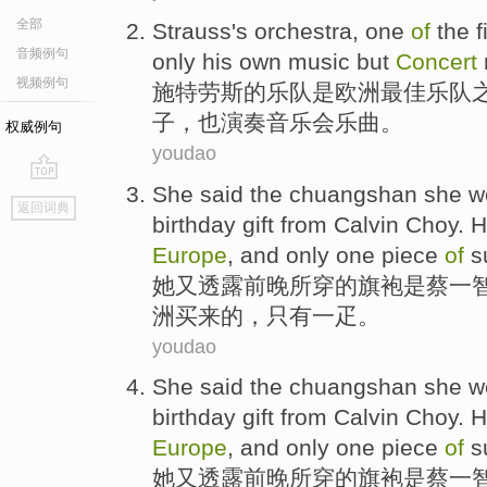
全部
Strauss
's
orchestra
,
one
of
the
f
音频例句
only
his
own
music
but
Concert
视频例句
施特劳斯
的
乐队
是
欧洲
最佳
乐队
子
，
也
演奏音乐会
乐曲
。
权威例句
youdao
She
said the
chuangshan
she w
go
返回词典
top
birthday
gift
from Calvin
Choy
. 
Europe
, and
only
one
piece
of
su
她
又透露前晚所
穿
的旗袍
是
蔡
一
洲
买来
的
，
只有
一
疋。
youdao
She
said the
chuangshan
she w
birthday
gift
from Calvin
Choy
. 
Europe
, and
only
one
piece
of
su
她
又透露前晚所
穿
的旗袍
是
蔡
一