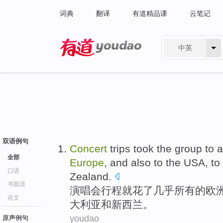
词典
翻译
有道精品课
云笔记
中英
有道 - 网易旗下搜索
双语例句
Concert
trips
took
the
group to
a
全部
Europe
,
and also
to
the USA
, to
口语
Zealand
.
书面语
演唱会
行程
就花
了
几乎
所有
的
欧
论文
大利亚
和
新西兰
。
youdao
原声例句