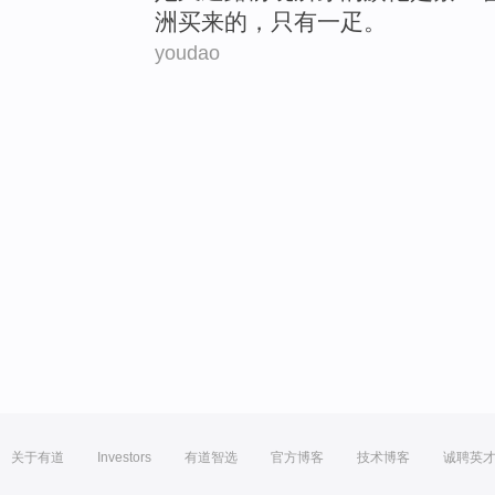
洲
买来
的
，
只有
一
疋。
youdao
关于有道
Investors
有道智选
官方博客
技术博客
诚聘英