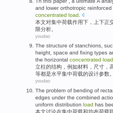
Tn this paper
, a
ultimate
A
anal
and lower
orthotropic
reinforced
concentrated
load
.
本文
对
集中
荷载作用下
，
上下
正
限
分析
。
youdao
The
structure
of
stanchions
,
suc
height
, space and
fixing
types
a
the
horizontal
concentrated
load
立柱
的
结构
，
例如
材料
，
尺寸
，
等
都
是
水平
集中
荷载
的
设计
参数
youdao
The
problem
of
bending
of
recta
edges
under the
combined
acti
uniform
distribution
load
has bee
本文讨论
在
集中
荷载
和
均
布荷载