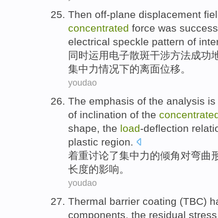
Then off-plane
displacement
fie
concentrated
force
was
successf
electrical
speckle
pattern of inte
同时
运用
电子
散斑
干涉
方法
成功
集中
力
情况
下
的
离面
位移
。
youdao
The
emphasis
of
the
analysis is
of
inclination
of
the
concentrate
shape
,
the
load
-deflection
relat
plastic
region
.
着重
讨论
了
集中
力
的
倾角
对
弯曲
长度
的
影响
。
youdao
Thermal barrier
coating
(
TBC
) 
components
,
the
residual
stress