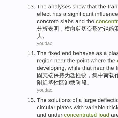
The analyses
show that
the
tra
effect
has a significant
influence
concrete
slabs
and
the
concentr
分析
表明
，
横向
剪切
变形
对
钢筋
大
。
youdao
The
fixed
end
behaves
as a
plas
region
near
the point where the
developing,
while
that near the 
固
支
端
保持
为
塑性
铰
，
集中
荷载
附近塑性
区卸载阶段
。
youdao
The
solutions
of
a
large
deflecti
circular
plates
with
variable
thic
and
under
concentrated
load
ar