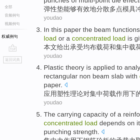
punches
of
multi-point
die
effect
全部
弹性
垫
能够
有效地
分散
多点
模具
音频例句
youdao
视频例句
In this paper
the
beam
functions
权威例句
load
or
a
concentrated
load
is g
本文
给出承受
均
布
载荷
和
集中
载
youdao
go
返回词典
top
Plastic
theory
is
applied
to
anal
rectangular
non
beam
slab
with
paper.
应用
塑性
理论
对
集中
荷载作用下
youdao
The
carrying capacity
of
a
reinf
concentrated
load
depends on
i
punching
strength
.