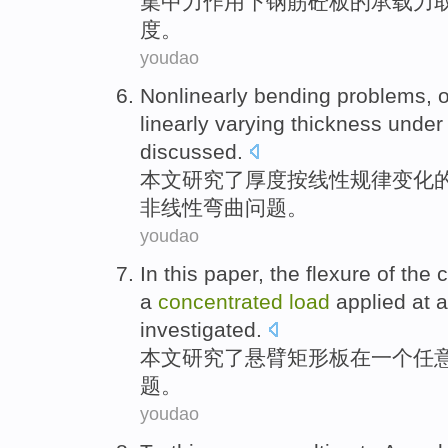
集中
力作用
下
钢筋
砼
板
的
承载力
度。
youdao
Nonlinearly
bending
problems
,
o
linearly
varying
thickness
under
discussed.
本文研究了
厚度
按线性
规律变化
非线性
弯曲
问题
。
youdao
In
this paper
,
the
flexure
of
the
c
a
concentrated
load
applied
at
a
investigated.
本文
研究
了
悬臂
矩形
板
在
一个
任
题。
youdao