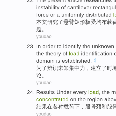
The present article
researches
t
instability
of
cantilever
rectangul
force
or
a uniformly distributed
l
本文
研究了
悬臂
矩形
板
受均布
载
题
。
youdao
In order to
identify
the
unknown
the
theory
of
load
identification
domain
is
established
.
为了
辨识
未知
集中
力
，建立了
时
论
。
youdao
Results
Under
every
load
, the
concentrated
on
the
region
above
结果
在
各种
载荷下
，
股骨
颈和股
youdao