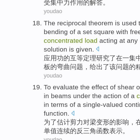
受
集中
力作用的解答。
youdao
The
reciprocal
theorem
is
used
bending
of
a set square with
fre
concentrated
load
acting
at
any
solution
is
given
.
应用
功
的
互
等
定理
研究
了
在
一
集
板
的
弯曲
问题
，给出了
该
问题的
youdao
To
evaluate
the
effect
of
shear
o
in
beams
under
the
action
of a
c
in terms of
a
single-valued
cont
function.
为了
估计
剪力
对
梁
变形
的
影响
，
单值
连续
的
反三角函数
表示
。
youdao