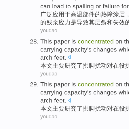
can
lead to
spalling
or
failure
fo
广泛
应用
于
高温
部件
的
热障
涂层
的
残余
应力
是
导致
其层
裂
和
失效
youdao
This paper
is
concentrated
on th
carrying
capacity
's
changes whi
arch
feet
.
本文
主要
研究了
拱
脚
扰动对
在
役
youdao
This paper
is
concentrated
on th
carrying
capacity
's
changes whi
arch
feet
.
本文
主要
研究了
拱
脚
扰动对
在
役
youdao