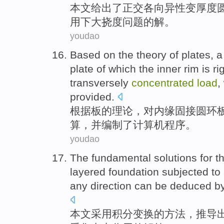
本文
给出了正交
各
向
异性
变
厚度
用
下
大
挠度
问题
的
解
。
youdao
Based on
the
theory
of
plates
, a
plate
of
which the inner rim is ri
transversely
concentrated
load
,
provided.
根据
板
的
理论
，对内缘固接
圆环
算，并编制
了
计算机
程序
。
youdao
The fundamental
solutions
for t
layered
foundation
subjected
to
any direction can be
deduced
b
本文
采用
积分
变换
的
方法
，
推导