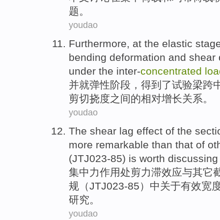
题
。
youdao
Furthermore
, at
the
elastic
stag
bending
deformation
and
shear
under the inter-
concentrated
loa
并
就
弹性
阶段
，得到
了
试验
梁跨
剪切
挠度
之间
的
相对增长
关系
。
youdao
The
shear
lag
effect
of the
secti
more
remarkable
than
that of
ot
(
JTJ023
-
85)
is worth
discussing
集中
力作用处
剪力
滞
效应
与
其它
规（
JTJ023
-
85）中关于有效
宽
研究
。
youdao