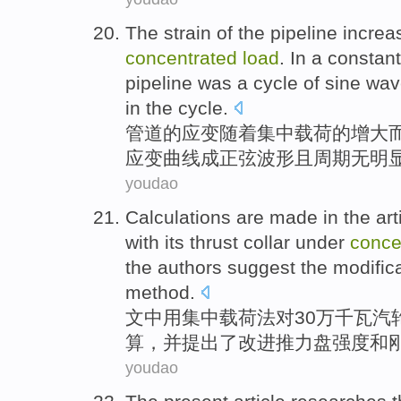
The
strain
of
the
pipeline
increa
concentrated
load
.
In
a constant
pipeline was a
cycle
of
sine
wav
in the
cycle
.
管道
的
应变
随着
集中
载荷
的
增大
应变
曲线
成
正弦
波形且
周期
无
明
youdao
Calculations
are
made
in the art
with
its
thrust
collar under
conce
the
authors suggest
the
modific
method
.
文中
用
集中
载荷
法
对
30万
千瓦
汽
算，并
提出
了
改进
推力盘强度和
youdao