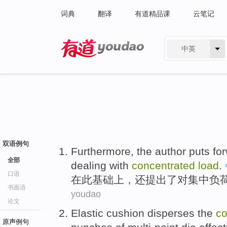
词典
翻译
有道精品课
云笔记
中英
有道 - 网易旗下搜索
双语例句
Furthermore
,
the author puts fo
全部
dealing with
concentrated
load
.
口语
在
此
基础上，还
提出
了对集中负
书面语
youdao
论文
Elastic
cushion
disperses
the
co
原声例句