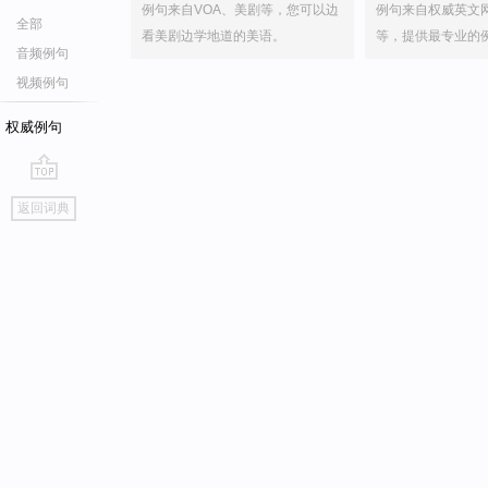
例句来自VOA、美剧等，您可以边
例句来自权威英文
全部
看美剧边学地道的美语。
等，提供最专业的
音频例句
视频例句
权威例句
go
返回词典
top