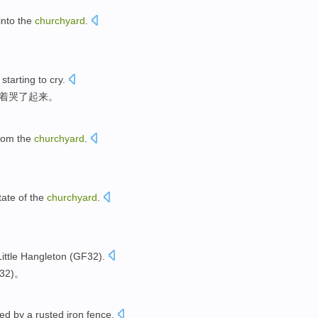
into
the
churchyard
.
,
starting
to
cry
.
着
哭了起来。
rom
the
churchyard
.
。
tate
of
the
churchyard
.
ittle
Hangleton (
GF32
).
32
)。
ed by
a
rusted
iron fence.