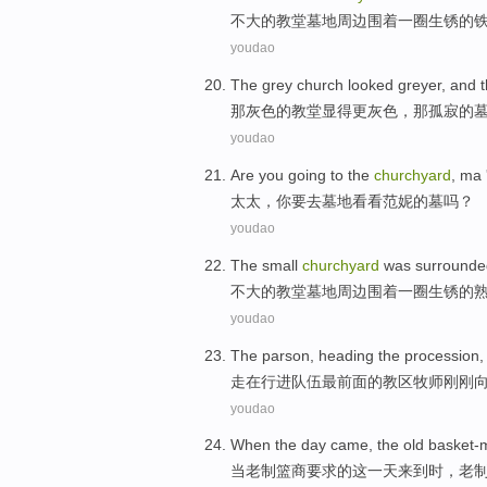
不大
的教堂墓地周边
围着
一圈生锈的
youdao
The
grey
church
looked greyer
, and
那
灰色
的
教堂
显得
更灰色，那
孤寂
的
youdao
Are
you
going to
the
churchyard
,
ma 
太太
，
你
要
去
墓地
看看
范妮
的
墓
吗？
youdao
The
small
churchyard
was
surrounde
不大
的教堂
墓地周边
围着
一
圈生锈的
youdao
The
parson
, heading
the procession
走在
行进
队伍最
前面的
教区牧师
刚刚
youdao
When
the
day
came
,
the old
basket-
当
老
制
篮
商要求的
这
一天
来到
时，老