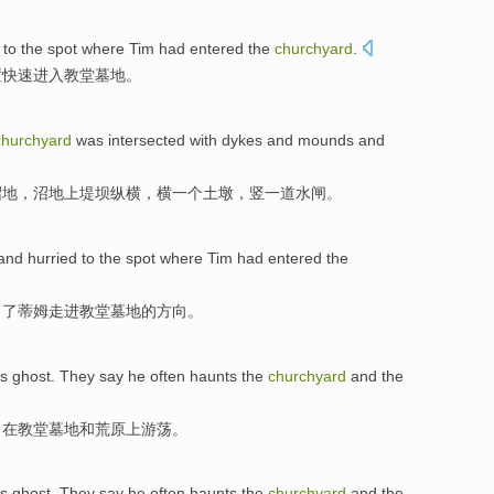
to the
spot where
Tim
had
entered
the
churchyard
.
置
快速进入教堂墓地。
churchyard
was
intersected with dykes
and
mounds
and
沼地，沼地上
堤坝
纵横，横一个土墩，竖一道水闸。
and
hurried
to
the
spot where Tim had
entered
the
向
了
蒂姆
走进教堂墓地的方向。
is
ghost
.
They
say
he
often
haunts
the
churchyard
and
the
常
在
教堂
墓地
和
荒原上游荡。
is
ghost
.
They
say
he
often
haunts
the
churchyard
and
the