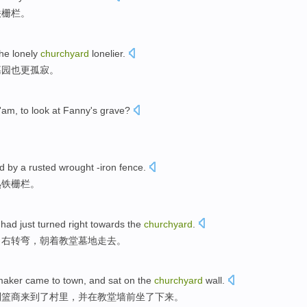
铁栅栏。
the
lonely
churchyard
lonelier
.
墓园也
更孤寂。
'am
, to
look at
Fanny's
grave
?
d by
a
rusted
wrought -iron fence
.
熟铁栅栏。
,
had just
turned
right
towards
the
churchyard
.
向
右
转弯
，
朝着
教堂墓地走去。
maker
came
to town, and
sat
on
the
churchyard
wall
.
制篮商来到了村里，
并
在
教堂
墙前
坐
了
下来。