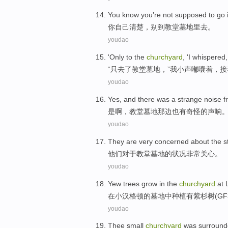
You
know
you’re not supposed
to go
你自己
清楚
，别
到
教堂
墓地里
去
。
youdao
'
Only
to
the
churchyard
, '
I
whispered
“
只
去
了
教堂
墓地，”
我
小声
嘟囔着，
接
youdao
Yes
, and
there
was a
strange
noise f
是啊
，
教堂
墓地那边也
有
奇怪
的
声响
youdao
They
are
very
concerned about
the
s
他们
对于
教堂
墓地
的
状况
非常
关心。
youdao
Yew
trees
grow
in
the
churchyard
at
L
在
小
汉格顿的
墓地
中
种植
有
紫杉
树
(
GF
youdao
Thee small
churchyard
was
surround