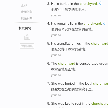
He
is buried
in
the
churchyard
.
全部
他
被
葬于
教堂
的墓地里。
音频例句
youdao
视频例句
His
remains
lie
in
the
churchyard
.
权威例句
他
的
遗体
安葬
在
教堂
的墓地。
youdao
go
His
grandfather
lies in
the
churchyar
返回词典
top
他
祖父
葬于
教堂
的墓地。
youdao
The
churchyard
is
consecrated grou
教堂
墓地
是
圣地。
youdao
She
was buried
in
the
local
churchya
她
被
埋
在
当地
的教堂
院子里。
youdao
She
was
laid to rest
in
the
churchyar