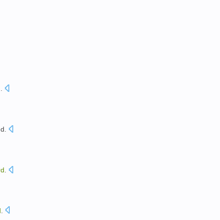
d
.
nd
.
rd
.
d
.