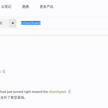
云笔记
惠惠
更多产品
英
d
.
,
had just
turned
right
toward
the
churchyard
.
转
走向了教堂墓地。