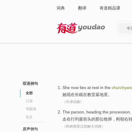
词典
翻译
有道精品课
中
有道 - 网易旗下搜索
双语例句
She
now
lies at rest
in
the
churchyar
全部
她
现在
长眠
在
教堂
墓地里。
口语
《牛津词典》
书面语
The parson
, heading
the procession
论文
走在行列
最
前头的
那位
牧师，
刚
朝
右
《柯林斯英汉双解大词典》
原声例句