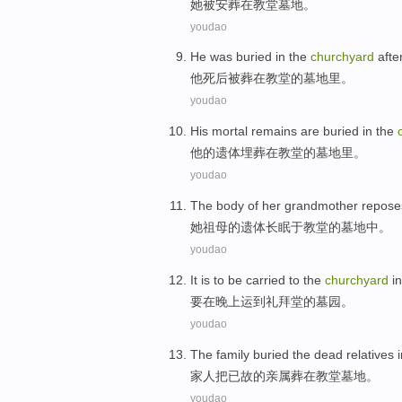
她
被
安葬
在
教堂
墓地。
youdao
He
was buried
in
the
churchyard
afte
他
死后
被
葬
在
教堂
的墓地里。
youdao
His
mortal remains
are buried
in
the
他
的
遗体
埋葬
在
教堂
的墓地里。
youdao
The
body
of
her
grandmother
repose
她
祖母
的
遗体长眠
于
教堂
的
墓地中。
youdao
It is to be carried to
the
churchyard
in
要
在
晚上
运到礼拜堂
的
墓园
。
youdao
The
family
buried
the
dead
relatives
家人
把
已故
的
亲属
葬
在
教堂
墓地。
youdao