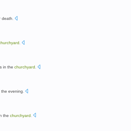
r
death
.
churchyard
.
s
in
the
churchyard
.
the
evening
.
in
the
churchyard
.