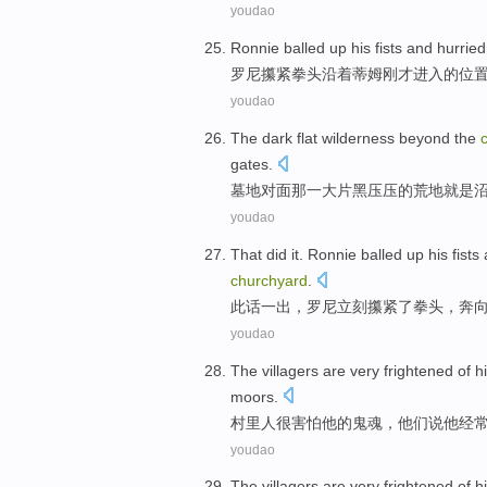
youdao
Ronnie
balled
up
his fists
and hurried
罗尼
攥
紧
拳头
沿着
蒂姆
刚才
进入
的
位
youdao
The
dark flat
wilderness
beyond
the
gates
.
墓地
对面
那
一大片
黑压压
的荒地
就是
youdao
That did it.
Ronnie
balled
up
his fists
churchyard
.
此话一出，
罗尼
立刻攥
紧了
拳头
，
奔
youdao
The villagers
are very
frightened of
h
moors
.
村里人
很
害怕
他
的
鬼魂
，
他们
说
他
经
youdao
The villagers
are very
frightened of
h