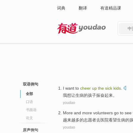
词典
翻译
有道精品课
中
有道 - 网易旗下搜索
双语例句
I
want
to
cheer
up
the
sick
kids
.
全部
我
想
让
生病的孩子振奋起来。
口语
youdao
书面语
M
ore and more volunteers go to see
论文
越
来越多的志愿者去医院看望生病的
youdao
原声例句