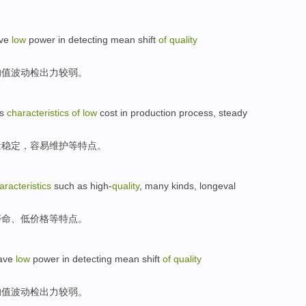
ve
low
power in
detecting
mean
shift
of
quality
均值
波动
检
出力
较
弱。
s
characteristics
of
low
cost
in
production
process
,
steady
量
稳定
，
容易
维护等
特点
。
aracteristics
such as
high-
quality
,
many
kinds
,
longeval
寿命、
低
价格
等
特点
。
ave
low
power in
detecting
mean
shift
of
quality
均值
波动
检出力
较
弱。