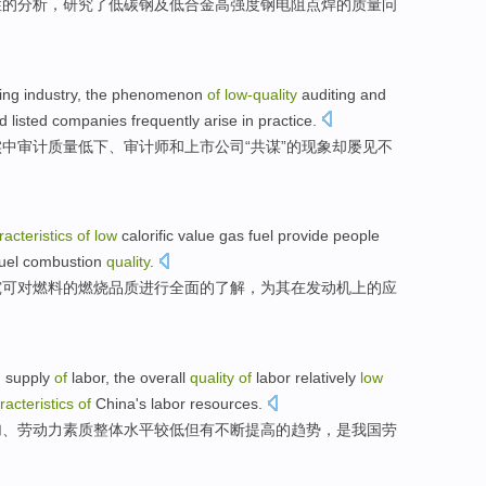
性
的
分析
，研究了
低碳钢
及
低
合金高
强度
钢
电阻
点焊
的
质量
问
ing
industry
, the
phenomenon
of
low-
quality
auditing and
d
listed
companies
frequently arise in practice.
实中审计质量低下、
审计师
和
上市
公司
“
共谋
”的
现象
却
屡见不
racteristics
of
low
calorific
value
gas
fuel
provide
people
uel
combustion
quality
.
究
可
对
燃料的燃烧品质进行
全面
的
了解
，
为
其在发动机上的应
g
supply
of
labor,
the overall
quality
of
labor
relatively
low
racteristics
of
China's
labor
resources.
加、劳动力
素质
整体
水平
较
低
但
有
不断
提高
的
趋势，
是
我国
劳