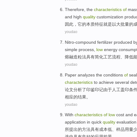
Therefore
, the
characteristics
of
mas
and
high
quality
customization
produ
因此
，它
的
本质
特征
就是
以
大批量
的
youdao
Nitro-compound
fertilizer
produced
by
simple
process
,
low
energy consumpt
熔融
造粒
法
具有
简化工艺
流程
、
降低
youdao
Paper
analyzes
the
conditions
of
seal
characteristics
to
achieve
several
det
论文
分析了
印鉴
印记
由于
人工
盖印
条
相应
的
结果
。
youdao
With
characteristics
of
low
cost
and ea
application
in
quick
quality
evaluatio
所提出
的
方法
具有
成本
低
、样品用量
选中具有良好的
应用前景
。