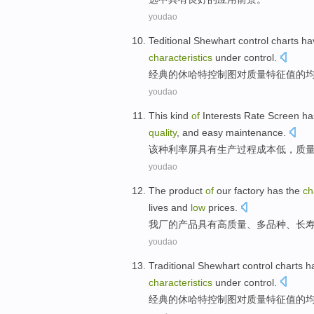
youdao
Teditional Shewhart
control
charts
ha
characteristics
under control.
经典的休
哈特
控制
图
对
质量
特征
值
的
youdao
This kind
of
Interests
Rate
Screen
ha
quality
, and
easy
maintenance
.
该种
利率
屏
具有
生产
过程
成本
低
，
质
youdao
The
product
of
our factory
has
the
ch
lives and
low
prices
.
我厂
的
产品
具有
高质量
、
多
品种
、
长
youdao
Traditional Shewhart
control
charts
h
characteristics
under
control
.
经典
的休哈特
控制
图
对
质量
特征
值的