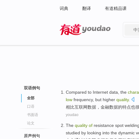
词典
翻译
有道精品课
中
有道 - 网易旗下搜索
双语例句
Compared
to
Internet
data
, the
chara
全部
low
frequency
,
but
higher
quality
.
口语
相比
互联网
数据
，
金融
数据
的
特点
也
书面语
youdao
论文
The
quality
of
resistance
spot
weldin
studied
by looking into the
dynamic
v
原声例句