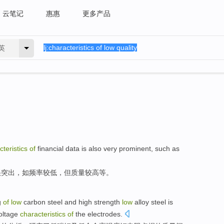
云笔记
惠惠
更多产品
英
cteristics
of
financial
data
is also
very
prominent
,
such as
很
突出
，
如
频率
较低
，
但
质量
较高等
。
g
of
low
carbon
steel
and
high
strength
low
alloy
steel
is
oltage
characteristics
of
the
electrodes
.