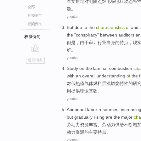
本文通过
对
电阻
点焊
电极
电压
动态
特
全部
题。
音频例句
youdao
视频例句
But
due to
the
characteristics
of
audit
the "
conspiracy
"
between auditors
an
权威例句
但是
，
由于
审计
行业
自身
的
特点
，现
鲜
。
go
youdao
返回词典
top
Study
on
the
laminar
combustion
cha
with an
overall
understanding
of
the
f
对
低
热值
气体
燃料
层流
燃烧
特性
的
研
用提供
理论基础
。
youdao
Abundant
labor
resources
,
increasin
but
gradually rising
are
the
major
cha
劳动力
资源
丰富
、劳动力
供给
不断
增
动力资源
的
主要
特点
。
youdao