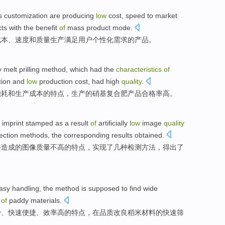
s
customization
are
producing
low
cost
,
speed
to market
cts
with the benefit
of
mass product mode.
成本
、
速度
和
质量
生产
满足用户
个性化
需求的
产品
。
 melt
prilling
method
,
which
had the
characteristics
of
ion
and
low
production
cost
, had
high
quality
.
能耗
和
生产
成本
的
特点
，
生产
的硝基
复合肥
产品合格率
高
。
imprint stamped
as
a
result
of
artificially
low
image
quality
ection
methods
, the
corresponding
results obtained
.
件
造成
的
图像
质量
不高的
特点
，
实现
了几种
检测
方法
，得出了
sy handling, the
method
is supposed to find wide
n
of
paddy
materials
.
少、
快速
便捷、效率高
的
特点
，
在
品质
改良
稻米
材料
的快速筛