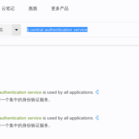
云笔记
惠惠
更多产品
英
authentication
service
is
used
by
all
applications
.
用
一
个
集中
的
身份验证
服务
。
authentication
service
is
used
by
all
applications
.
用
一
个
集中
的
身份验证
服务
。