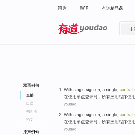
词典
翻译
有道精品课
中
有道 - 网易旗下搜索
双语例句
With
single
sign-on
,
a
single,
central
全部
在
使用
单
点登录时
，
所有
应用程序
使
口语
youdao
书面语
With
single
sign-on
,
a
single,
central
论文
在
使用
单
点登录时
，
所有
应用程序
使
youdao
原声例句