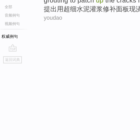
grouting
to
patch
up
the cracks
全部
提出
用
超
细
水泥
灌浆
修补
面板
现
音频例句
youdao
视频例句
权威例句
go
返回词典
top