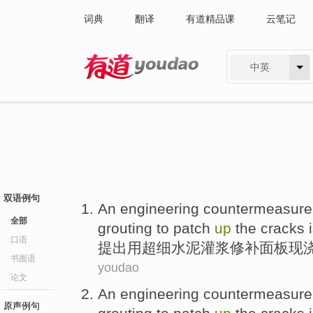
词典
翻译
有道精品课
云笔记
中英
有道 - 网易旗下搜索
双语例句
An
engineering
countermeasure
全部
grouting
to
patch
up
the cracks
口语
提出
用
超
细
水泥
灌浆
修补
面板
现
书面语
youdao
论文
An
engineering
countermeasure
原声例句