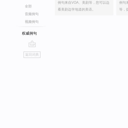
例句来自VOA、美剧等，您可以边
例句
全部
看美剧边学地道的美语。
等，
音频例句
视频例句
权威例句
go
返回词典
top