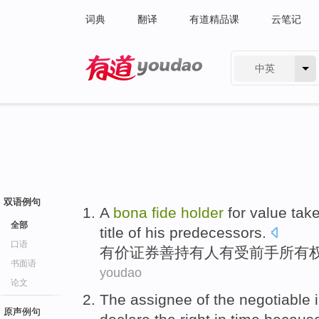
词典
翻译
有道精品课
云笔记
中英
有道 - 网易旗下搜索
双语例句
A
bona
fide
holder
for value tak
全部
title
of
his predecessors.
口语
有
价证券
善持有人
有受前手
所有
书面语
youdao
论文
The
assignee
of the
negotiable
i
原声例句