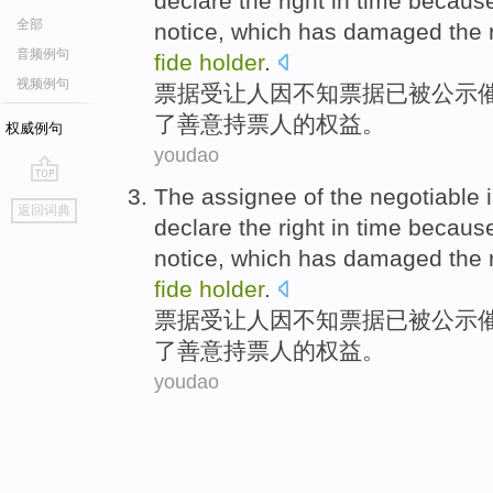
declare the
right
in
time
because
全部
notice, which has
damaged
the
音频例句
fide
holder
.
视频例句
票据
受让人
因不知票据
已
被公示
了
善意
持票人
的
权益
。
权威例句
youdao
The
assignee
of the
negotiable
i
go
返回词典
top
declare the
right
in
time
because
notice, which has
damaged
the
fide
holder
.
票据
受让人
因不知票据
已
被公示
了
善意
持票人
的
权益
。
youdao